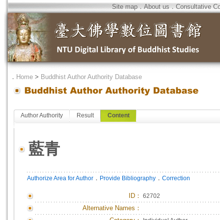
Site map
．
About us
．
Consultative C
．
Home
>
Buddhist Author Authority Database
Author Authority
Result
Content
藍青
．
．
Authorize Area for Author
Provide Bibliography
Correction
ID
：
62702
Alternative Names：