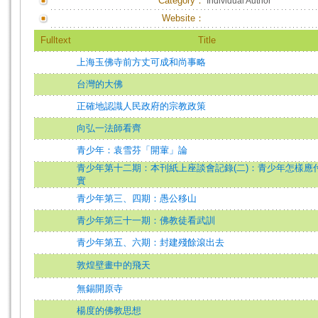
Category：
Individual Author
Website：
Fulltext
Title
上海玉佛寺前方丈可成和尚事略
台灣的大佛
正確地認識人民政府的宗教政策
向弘一法師看齊
青少年：袁雪芬「開葷」論
青少年第十二期：本刊紙上座談會記錄(二)：青少年怎樣應
實
青少年第三、四期：愚公移山
青少年第三十一期：佛教徒看武訓
青少年第五、六期：封建殘餘滾出去
敦煌壁畫中的飛天
無錫開原寺
楊度的佛教思想