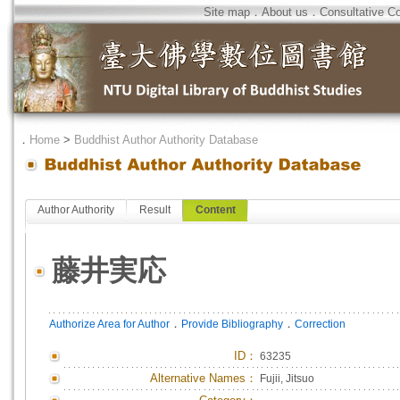
Site map
．
About us
．
Consultative C
．
Home
>
Buddhist Author Authority Database
Author Authority
Result
Content
藤井実応
．
．
Authorize Area for Author
Provide Bibliography
Correction
ID
：
63235
Alternative Names：
Fujii, Jitsuo