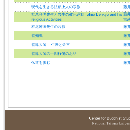
現代を生きる法然上人の宗教
藤
藤
椎尾弁匡先生と共生の教化運動=Shiio Benkyo and his
religious Activities
吉
椎尾辨匡先生の片影
藤
善知識
藤
善導大師 -- 生涯と金言
藤
善導大師の十四行偈のお話
藤
仏道を歩む
藤
Center for Buddhist Stu
National Taiwan Universi