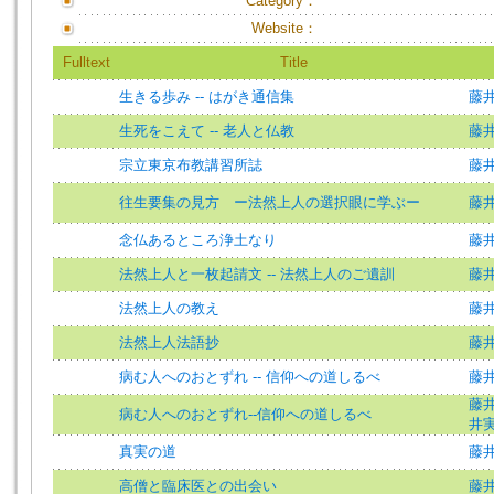
Category：
Website：
Fulltext
Title
生きる歩み -- はがき通信集
藤
生死をこえて -- 老人と仏教
藤
宗立東京布教講習所誌
藤
往生要集の見方 ー法然上人の選択眼に学ぶー
藤井
念仏あるところ浄土なり
藤
法然上人と一枚起請文 -- 法然上人のご遺訓
藤
法然上人の教え
藤
法然上人法語抄
藤
病む人へのおとずれ -- 信仰への道しるべ
藤
藤
病む人へのおとずれ--信仰への道しるべ
井
真実の道
藤
高僧と臨床医との出会い
藤