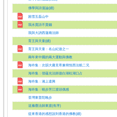
佛學與詩漫論(續)
困雪五磊山中
我水賣詩不賣錢
我與大訥西蓮兩法師
育王與天童(續)
育王與天童：名山紀遊之一
兩年來中國的兩大運動與佛教
海吟集：次韻大庸見寄兼簡悅西法航二兄
海吟集：偕蘊光法師遊白湖杜湖口占
海吟集：湘上遣興
海吟集：曉步芳江渡頭偶感
荃灣東普陀晚步
送滌塵法師東渡(有序)
從來香港的感想說到香港的佛教(續)