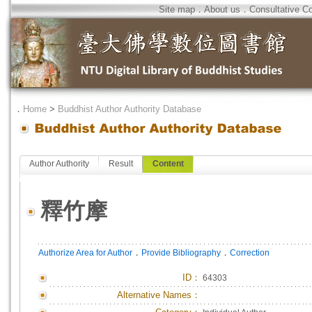
Site map
．
About us
．
Consultative C
．
Home
>
Buddhist Author Authority Database
Author Authority
Result
Content
釋竹摩
．
．
Authorize Area for Author
Provide Bibliography
Correction
ID
：
64303
Alternative Names：