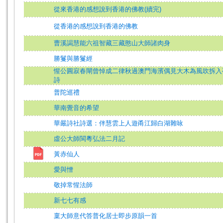
從來香港的感想說到香港的佛教(續完)
從香港的感想說到香港的佛教
曹溪謁慧能六祖智藏三藏憨山大師諸肉身
勝鬘與勝鬘經
惺公圓寂春閘曾悼成二律秋過澳門海濱偶見大木為風吹拆入
詩
普陀巡禮
華南覺音的希望
華嚴詩社詩選：伴慧雲上人遊甬江歸白湖雜咏
虛公大師閩粵弘法二月記
黃赤仙人
愛與憎
敬掉常惺法師
新七七有感
稟大師意代答普化居士即步原韻一首