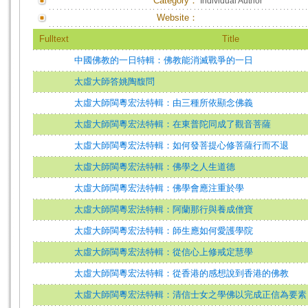
Category：
Individual Author
Website：
Fulltext
Title
中國佛教的一日特輯：佛教能消滅戰爭的一日
太虛大師答姚陶馥問
太虛大師閩粵宏法特輯：由三種所依顯念佛義
太虛大師閩粵宏法特輯：在東普陀同成了觀音菩薩
太虛大師閩粵宏法特輯：如何發菩提心修菩薩行而不退
太虛大師閩粵宏法特輯：佛學之人生道德
太虛大師閩粵宏法特輯：佛學會應注重於學
太虛大師閩粵宏法特輯：阿蘭那行與養成僧寶
太虛大師閩粵宏法特輯：師生應如何愛護學院
太虛大師閩粵宏法特輯：從信心上修戒定慧學
太虛大師閩粵宏法特輯：從香港的感想說到香港的佛教
太虛大師閩粵宏法特輯：清信士女之學佛以完成正信為要素