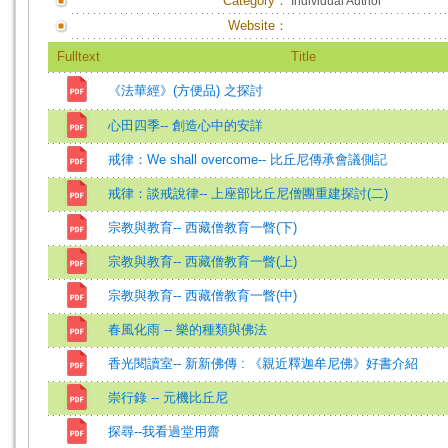
Category：
Individual Author
Website：
Fulltext
Title
《法華經》(方便品) 之探討
心田四季-- 創造心中的安詳
戒律：We shall overcome-- 比丘尼傳承會議側記
戒律：談戒說律-- 上座部比丘尼僧團重建探討(二)
宗教與教育-- 西藏僧教育一瞥(下)
宗教與教育-- 西藏僧教育一瞥(上)
宗教與教育-- 西藏僧教育一瞥(中)
春風化雨 -- 樂的種類與佛法
香光閱讀室-- 新新佛傳 : 《親近釋迦牟尼佛》好書介紹
崇行錄 -- 元機比丘尼
探尋--我看過堂用齋