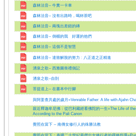
森林法音-- 牛糞一卡車
森林法音-- 沒有出路時，喝杯茶吧
森林法音-- 兩塊出差錯的磚
森林法音-- 倒楣的我 好運的他們
森林法音-- 這個不是智慧
森林法音-- 達致解脫的努力 : 八正道之正精進
湧泉之歌-- 西雅圖喪禮側記
湧泉之歌--自剖
菩提道上-- 在書本中行腳
與阿姜查共處的歲月=Venrable Father: A life with Ajahn Ch
親近釋迦牟尼佛：從巴利藏經看佛陀的一生=The Life of the B
According to the Pali Canon
覺照在當下 -- 南傳女修行人的殊勝法教
覺照在當下：泰國二十世紀最傑出女修行者的禪修指導=Pure 