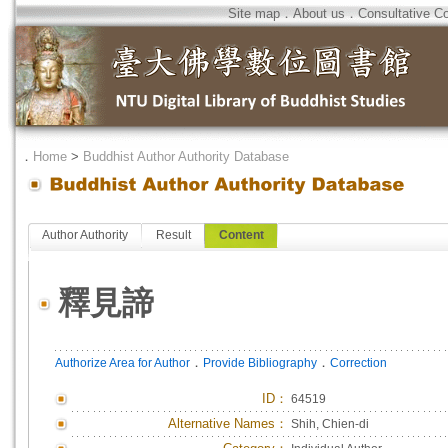
Site map
．
About us
．
Consultative C
．
Home
>
Buddhist Author Authority Database
Author Authority
Result
Content
釋見諦
．
．
Authorize Area for Author
Provide Bibliography
Correction
ID
：
64519
Alternative Names：
Shih, Chien-di