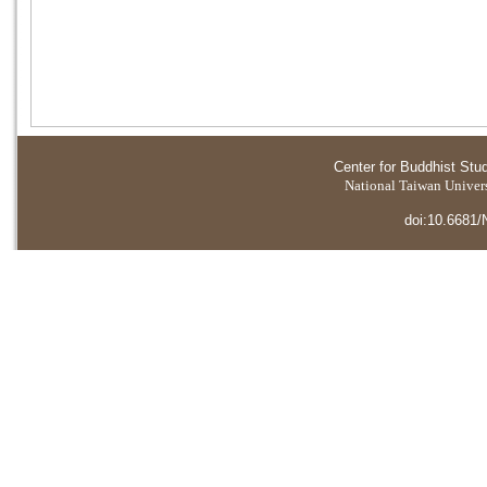
Center for Buddhist Stu
National Taiwan Universi
doi:10.6681