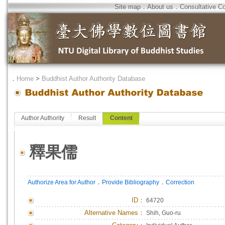
Site map
．
About us
．
Consultative C
．
Home
>
Buddhist Author Authority Database
Author Authority
Result
Content
釋果儒
．
．
Authorize Area for Author
Provide Bibliography
Correction
ID
：
64720
Alternative Names：
Shih, Guo-ru