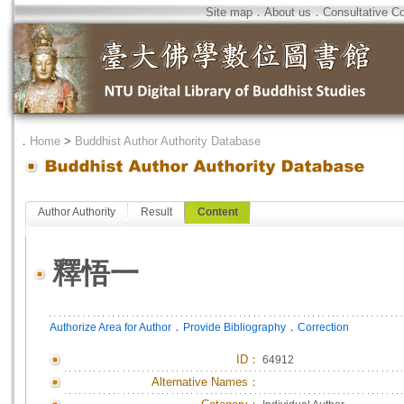
Site map
．
About us
．
Consultative C
．
Home
>
Buddhist Author Authority Database
Author Authority
Result
Content
釋悟一
．
．
Authorize Area for Author
Provide Bibliography
Correction
ID
：
64912
Alternative Names：