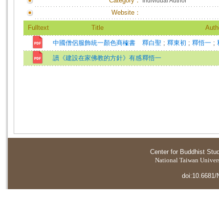
Category：
Individual Author
Website：
Fulltext
Title
Auth
中國僧侶服飾統一顏色商榷書
釋白聖
;
釋東初
;
釋悟一
;
讀《建設在家佛教的方針》有感
釋悟一
Center for Buddhist Stu
National Taiwan Universi
doi:10.6681