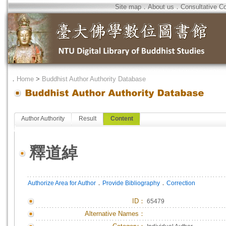
Site map
．
About us
．
Consultative C
．
Home
>
Buddhist Author Authority Database
Author Authority
Result
Content
釋道綽
．
．
Authorize Area for Author
Provide Bibliography
Correction
ID
：
65479
Alternative Names：