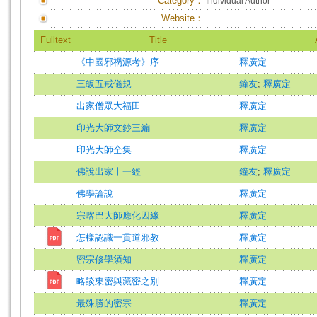
Category：
Individual Author
Website：
Fulltext
Title
《中國邪禍源考》序
釋廣定
三皈五戒儀規
鐘友
;
釋廣定
出家僧眾大福田
釋廣定
印光大師文鈔三編
釋廣定
印光大師全集
釋廣定
佛說出家十一經
鐘友
;
釋廣定
佛學論說
釋廣定
宗喀巴大師應化因緣
釋廣定
怎樣認識一貫道邪教
釋廣定
密宗修學須知
釋廣定
略談東密與藏密之別
釋廣定
最殊勝的密宗
釋廣定