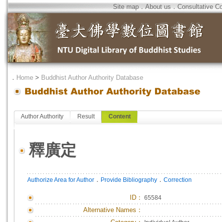
Site map
．
About us
．
Consultative C
．
Home
>
Buddhist Author Authority Database
Author Authority
Result
Content
釋廣定
．
．
Authorize Area for Author
Provide Bibliography
Correction
ID
：
65584
Alternative Names：