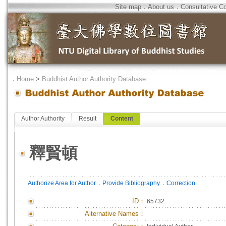
Site map
．
About us
．
Consultative C
．
Home
>
Buddhist Author Authority Database
Author Authority
Result
Content
釋賢頓
．
．
Authorize Area for Author
Provide Bibliography
Correction
ID
：
65732
Alternative Names：