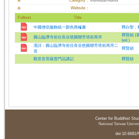
Category：
Individual Author
Website：
Fulltext
Title
中國僧侶服飾統一顏色商榷書
釋白聖
;
釋賢頓 (著
圓山臨濟寺前住長谷慈圓聯芳塔前再拜
(ed.)
漢詩：圓山臨濟寺前住長谷慈圓聯芳塔前再拜二
釋賢頓
首
觀世音菩薩普門品講記
釋賢頓
Center for Buddhist Stu
National Taiwan Universi
doi:10.6681