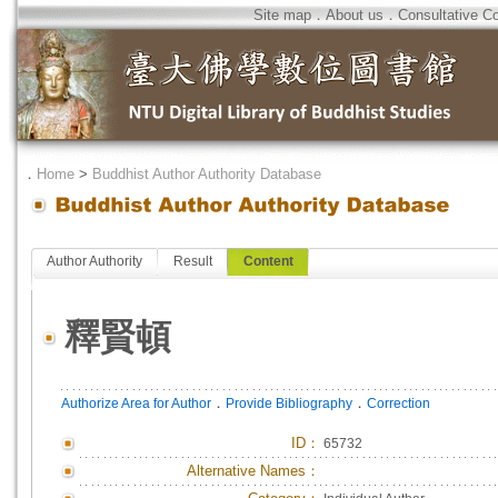
Site map
．
About us
．
Consultative C
．
Home
>
Buddhist Author Authority Database
Author Authority
Result
Content
釋賢頓
．
．
Authorize Area for Author
Provide Bibliography
Correction
ID
：
65732
Alternative Names：