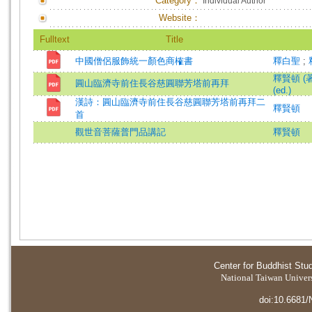
Category：
Individual Author
Website：
Fulltext
Title
中國僧侶服飾統一顏色商榷書
釋白聖
;
釋賢頓 (著
圓山臨濟寺前住長谷慈圓聯芳塔前再拜
(ed.)
漢詩：圓山臨濟寺前住長谷慈圓聯芳塔前再拜二
釋賢頓
首
觀世音菩薩普門品講記
釋賢頓
Center for Buddhist Stu
National Taiwan Universi
doi:10.6681