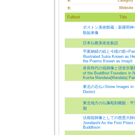
Category
Website
Fulltext
Title
ボストン美術館蔵：新羅明神
勒如来像
日本仏教美術史叙説
平家納経の絵と今様の歌=Painting
Illustrated Sutra Known as H
the Poems Known as Imayō
奈良時代の祖師像と倶舍宗曼陀羅
of the Buddhist Founders in N
Kusha Mandara(Maṇḍala) Pain
東北の石仏=Stone Images in t
District
東北地方の仏像彫刻概観：平
期
法相祖師像としての慈恩大師画像=Po
Jiondaishi As the First Priest
Buddhism