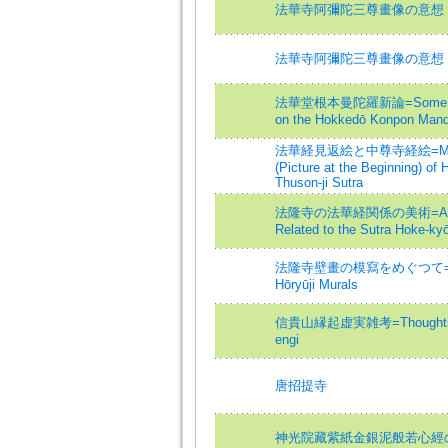
法華寺阿彌陀三尊畫像の意想
法華寺阿彌陀三尊畫像の意想
法華堂根本曼陀羅新論=Some Con
on the Hokkedō Konpon Mand
法華経見返絵と中尊寺経絵=Mika
(Picture at the Beginning) of
Thuson-ji Sutra
法隆寺の法華経関係の美術=Art O
Related to the Sutra Hoke-kyō 
法隆寺壁畫の模寫をめぐつて=Copy
Hōryūji Murals
信貴山縁起虚実雑考=Thoughts on
engi
唐招提寺
神光院藏紫紙金銀泥般若心經