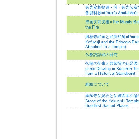
智光変相拾遺 - 付・智光伝
係資料抄=Chiko's Amitabha's 
壁画災前災後=The Murals Befor
the Fire
興福寺絵画と絵所絵師=Paintings
Kōfukuji and the Edokoro Pain
Attached To a Temple)
仏教説話絵の研究
仏跡の伝来と観智院の仏足図=Bud
prints Drawing in Kanchiin T
from a Historical Standpoint
経絵について
薬師寺仏足石と仏跡図本の論考=
Stone of the Yakushiji Temple
Buddhist Sacred Places