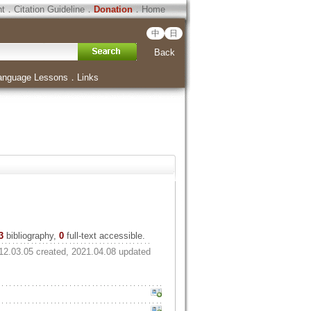
ht
．
Citation Guideline
．
Donation
．
Home
中
日
Back
anguage Lessons
．
Links
3
bibliography,
0
full-text accessible.
12.03.05 created, 2021.04.08 updated