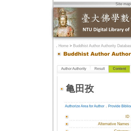
Site map
．
Home
>
Buddhist Author Authority Databa
Author Authority
Result
Content
亀田孜
．
Authorize Area for Author
Provide Bibli
ID
Alternative Names