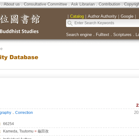
．
About us
．
Consultative Committee
．
Ask Librarian
．
Contribution
．
Copyrig
｜
Catalog
｜
Author Authority
｜
Google
｜
Search engine
．
Fulltext
．
Scriptures
．
L
se
2
．
20
ography
Correction
：
66254
：
Kameda, Tsutomu
=
龜田孜