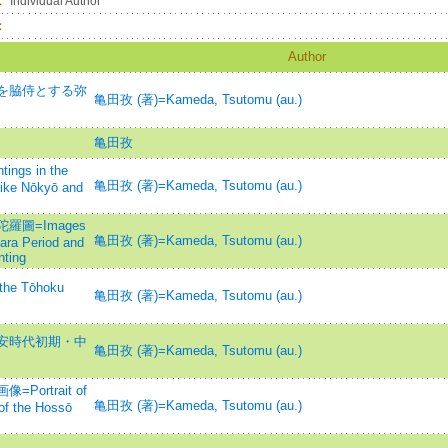
：
Individual Author
：
Author
を脇侍とする弥
亀田孜 (著)=Kameda, Tsutomu (au.)
亀田孜
s in the
亀田孜 (著)=Kameda, Tsutomu (au.)
eike Nōkyō and
圖=Images
亀田孜 (著)=Kameda, Tsutomu (au.)
ara Period and
ting
he Tōhoku
亀田孜 (著)=Kameda, Tsutomu (au.)
安時代初期・中
亀田孜 (著)=Kameda, Tsutomu (au.)
rtrait of
亀田孜 (著)=Kameda, Tsutomu (au.)
 of the Hossō