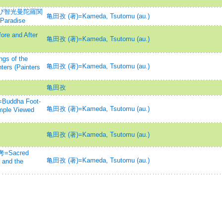
及び智光曼陀羅関
亀田孜 (著)=Kameda, Tsutomu (au.)
Paradise
e and After
亀田孜 (著)=Kameda, Tsutomu (au.)
 of the
亀田孜 (著)=Kameda, Tsutomu (au.)
ters (Painters
亀田孜
dha Foot-
亀田孜 (著)=Kameda, Tsutomu (au.)
emple Viewed
亀田孜 (著)=Kameda, Tsutomu (au.)
Sacred
亀田孜 (著)=Kameda, Tsutomu (au.)
 and the