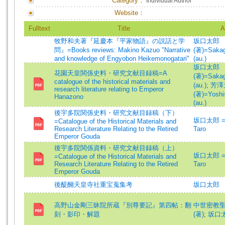
Category：
Individual Author
Website：
Fulltext
Title
A
牧野和夫著『延慶本『平家物語』の説話と学
坂口太郎
問』=Books reviews: Makino Kazuo "Narrative
(著)=Sakag
and knowledge of Engyobon Heikemonogatari"
(au.)
坂口太郎
花園天皇関係史料・研究文献目録稿=A
(著)=Sakag
catalogue of the historical materials and
(au.)
;
芳澤
research literature relating to Emperor
(著)=Yoshi
Hanazono
(au.)
後宇多院関係史料・研究文献目録稿（下）
坂口太郎 =S
=Catalogue of the Historical Materials and
Research Literature Relating to the Retired
Taro
Emperor Gouda
後宇多院関係資料・研究文献目録稿（上）
坂口太郎 =S
=Catalogue of the Historical Materials and
Research Literature Relating to the Retired
Taro
Emperor Gouda
後醍醐天皇寺社重宝蒐集考
坂口太郎
高野山金剛三昧院所蔵『別尊要記』第四帖：翻
中世密教
刻・影印・解題
(著)
;
坂口太