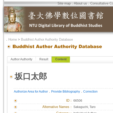
Site map
．
About us
．
Consultative C
．
Home
>
Buddhist Author Authority Database
Author Authority
Result
Content
坂口太郎
．
．
Authorize Area for Author
Provide Bibliography
Correction
ID
：
66506
Alternative Names：
Sakaguchi, Taro