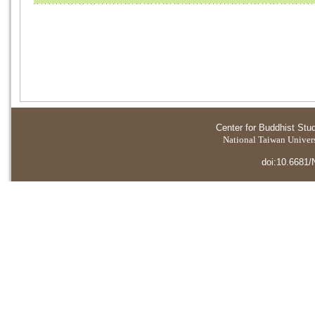
Center for Buddhist Stu
National Taiwan Universi
doi:10.6681