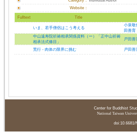
Category：
Individual Author
Website：
Fulltext
Title
小泉敬
いま、若手僧侶はこう考える
田善育
中山遠寿院祈祷相承関係資料（ー）「正中山祈祷
戸田善育
相承法式條目」
荒行 - 肉体の限界に挑む
戸田善育
Center for Buddhist Stu
National Taiwan Universi
doi:10.6681