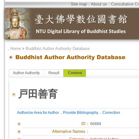
Site map
．
About us
．
Consultative C
．
Home
>
Buddhist Author Authority Database
Author Authority
Result
Content
戸田善育
．
．
Authorize Area for Author
Provide Bibliography
Correction
ID
：
66889
Alternative Names：