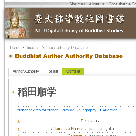
Site map
．
About us
．
Consultative C
．
Home
>
Buddhist Author Authority Database
Author Authority
Result
Content
稲田順学
．
．
Authorize Area for Author
Provide Bibliography
Correction
ID
：
67586
Alternative Names：
Inada, Jungaku