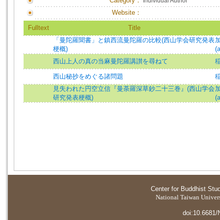
Category：
Individual Author
Website：
Fulltext
Title
「曼陀羅聞書」と鎮西流曼陀羅の比較(西山学会研究発表
加
梗概)
(
西山上人の真の当麻曼陀羅講讃を尋ねて
西山秘抄をめぐる諸問題
見失われた円空立信『曼荼羅深草鈔二十三巻』(西山学会
加
研究発表梗概)
(
Center for Buddhist Stu
National Taiwan Universi
doi:10.6681