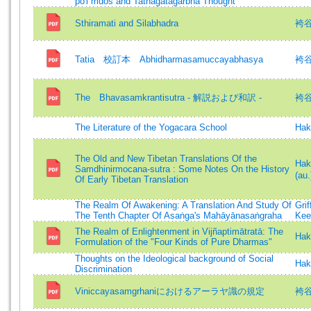
po'i mdos and Tathagatagarbha Thought
Sthiramati and Silabhadra
袴谷憲
Tatia 校訂本 Abhidharmasamuccayabhasya
袴
The Bhavasamkrantisutra ‐ 解説および和訳 ‐
袴
The Literature of the Yogacara School
Hak
The Old and New Tibetan Translations Of the
Ha
Samdhinirmocana-sutra : Some Notes On the History
(au.
Of Early Tibetan Translation
The Realm Of Awakening: A Translation And Study Of
Grif
The Tenth Chapter Of Asaṅga's Mahāyānasaṅgraha
Kee
The Realm of Enlightenment in Vijñaptimātratā: The
Hak
Formulation of the "Four Kinds of Pure Dharmas"
Thoughts on the Ideological background of Social
Hak
Discrimination
Viniccayasamgrhaniにおけるアーラヤ識の規定
袴谷憲