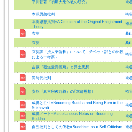
平川彰著『初期大乗仏教の研究』
袴
本覚思想批判
袴谷憲
本覚思想批判=A Criticism of the Original Enlightment-
袴
Theory
玄奘
桑山
玄奘
桑山
玄奘訳『摂大乗論釈』について - チベット訳との比較
袴谷憲
による一考察 -
吉藏『觀無量壽經疏』と淨土思想
袴谷
同時代批判
袴谷憲
安然『真言宗教時義』の｢本迹思想｣
袴谷憲
成佛と往生=Becoming Buddha and Being Born in the
袴谷憲
Sukhavati
成佛ノート=Miscellaneous Notes on Becoming
袴谷憲
Buddha
自己批判としての佛教=Buddhism as a Self-Criticism
袴谷憲