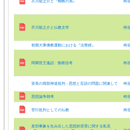
芥川龍之介と『蜘蛛の糸』
袴
芥川龍之介と仏教文学
袴
初期大乘佛教運動における『法華經』
袴谷
阿闍世王逸話 : 無根信考
袴谷
宣長の両部神道批判 - 思想と言語の問題に関連して
袴
思想論争雑考
袴谷
苦行批判としての仏教
袴
差別事象を生み出した思想的背景に関する私見