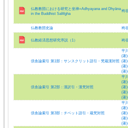
仏教教団における研究と坐禅=Adhyayana and Dhyāna
袴谷憲
in the Buddhist SaMgha
仏教教団史論
袴谷憲
仏教経済思想研究序説（1）
袴谷憲
平川彰
(著)
倶舎論索引 第1部：サンスクリット語引・梵蔵漢対照
(著)
(著)
(著)
平川彰
(著)
倶舎論索引 第2部：漢訳引・漢梵対照
(著)
(著)
(著)
平川彰
(著)
倶舎論索引 第3部：チベット語引・蔵梵対照
(著)
(著)
(著)