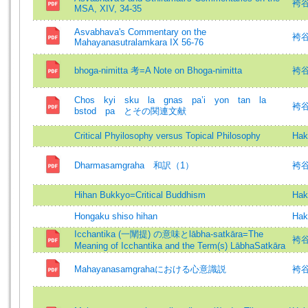
袴谷憲
MSA, XIV, 34-35
Asvabhava's Commentary on the
袴谷憲
Mahayanasutralamkara IX 56-76
bhoga-nimitta 考=A Note on Bhoga-nimitta
袴谷憲
Chos kyi sku la gnas pa’i yon tan la
袴
bstod pa とその関連文献
Critical Phyilosophy versus Topical Philosophy
Hak
Dharmasamgraha 和訳（1）
袴
Hihan Bukkyo=Critical Buddhism
Hak
Hongaku shiso hihan
Hak
Icchantika (一闡提) の意味とlābha-satkāra=The
袴谷憲
Meaning of Icchantika and the Term(s) LābhaSatkāra
Mahayanasamgrahaにおける心意識説
袴谷憲