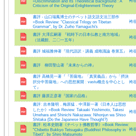
袴谷憲
=Discrimination and Its Theoretical Background : A
Criticism of the Original-Enlightenment Theory
書評 - 山口瑞鳳博士のチベット語文語文法三部作
袴谷憲
=Book Review: "Classical Trilogy on Tibetan
Grammar", by Dr. Zuiho Yamaguchi's
書評 大澤広嗣著 『戦時下の日本仏教と南方地域』
袴谷憲
（法藏館、二〇一五年）
書評 城福雅伸著『現代語訳・講義 成唯識論 巻第五』
袴谷
書評 柳田聖山著『未来からの禅』
袴谷
書評 高橋晃一著『『菩薩地』「真実義品」から「摂決
択分中菩薩地」への思想展開 : vastu概念を中心とし
袴谷
て』
書評 藤原正彦著『国家の品格』
袴谷
書評: 吉本隆明．梅原猛．中澤新一著《日本人は思想
したか》=Book Review: Takaaki Yoshimoto, Takesi
袴谷憲
Umehara and Shinichi Nakazawa: Nihonjun wa Shiso
Shitaka (Do the Japanese Have Thought?)
書評: 松本史朗著《チベット佛教哲學》=Book Review:
袴谷憲
"Chibetto Bukkyo Tetsugaku (Buddhist Philosophy in
Tibet)", by Shiro Matsumoto