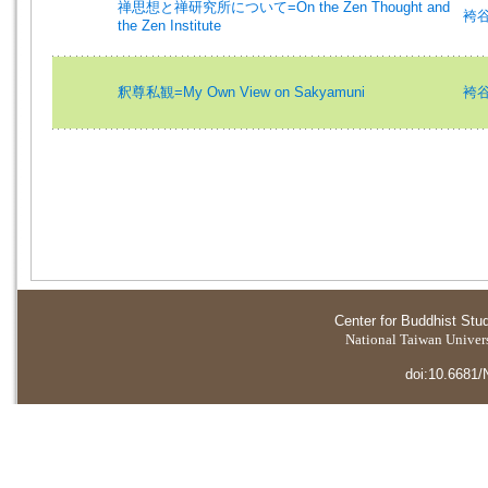
禅思想と禅研究所について=On the Zen Thought and
袴谷憲
the Zen Institute
釈尊私観=My Own View on Sakyamuni
袴谷憲
Center for Buddhist Stu
National Taiwan Universi
doi:10.6681