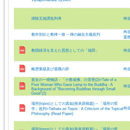
掃除五徳譚批判考
袴谷憲
袴谷
教外別伝と教禅一致 -- 禅の融合主義批判
還
教団経済を支えた思想としての「福田」
袴谷
略歴業績及び退職の辞
袴谷
貧女の一燈物語 - 「小善成佛」の背景(2)=Tale of a
Poor Woman Who Gave Lamp to the Buddha - A
袴谷憲
Background of "Becoming Buddhas through Small
Good"(2)
場所(topos)としての真如(発表原稿篇) -- 「場所の哲
袴谷憲
学」批判=Tathata as Topos : A Criticism of the Topical
Philosophy (Read Paper)
場所(topos)としての真如(発表資料篇) -- 「場所の哲