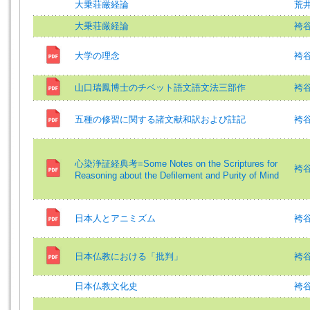
大乗荘厳経論
荒
大乗荘厳経論
袴
大学の理念
袴谷
山口瑞鳳博士のチベット語文語文法三部作
袴谷憲
五種の修習に関する諸文献和訳および註記
袴
心染浄証経典考=Some Notes on the Scriptures for
袴谷憲
Reasoning about the Defilement and Purity of Mind
日本人とアニミズム
袴
日本仏教における「批判」
袴谷
日本仏教文化史
袴