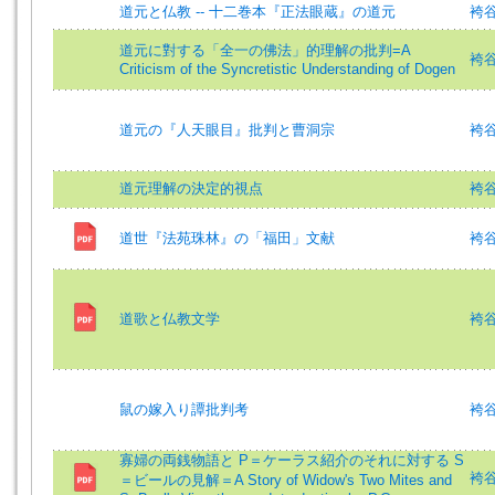
道元と仏教 -- 十二巻本『正法眼蔵』の道元
袴
道元に對する「全一の佛法」的理解の批判=A
袴谷憲
Criticism of the Syncretistic Understanding of Dogen
道元の『人天眼目』批判と曹洞宗
袴谷憲
道元理解の決定的視点
袴谷
道世『法苑珠林』の「福田」文献
袴谷憲
道歌と仏教文学
袴
鼠の嫁入り譚批判考
袴谷憲
寡婦の両銭物語と P＝ケーラス紹介のそれに対する S
袴谷憲
＝ビールの見解＝A Story of Widow's Two Mites and