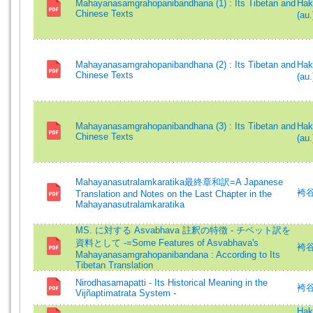
Mahayanasamgrahopanibandhana (1) : Its Tibetan and
Ha
Chinese Texts
(au.
Mahayanasamgrahopanibandhana (2) : Its Tibetan and
Ha
Chinese Texts
(au.
Mahayanasamgrahopanibandhana (3) : Its Tibetan and
Ha
Chinese Texts
(au.
Mahayanasutralamkaratika最終章和訳=A Japanese
袴谷憲
Translation and Notes on the Last Chapter in the
Mahayanasutralamkaratika
MS. に対する Asvabhava 註釈の特徴 - チベット訳を
資料として -=Some Features of Asvabhava's
袴谷憲
Mahayanasamgrahopanibandana : According to Its
Tibetan Translation
Nirodhasamapatti - Its Historical Meaning in the
袴谷憲
Vijñaptimatrata System -
Hak