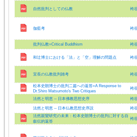
自然批判としての仏教
袴
伽藍考
袴谷憲
批判仏教=Critical Buddhism
袴谷憲
和辻博士における「法」と「空」理解の問題点
袴
宜長の仏教批判雑考
袴
松本史朗博士の批判二篇への返答=A Response to
袴谷憲
Dr.Shiro Matsumoto's Two Critiques
法然と明恵 -- 日本佛教思想史序
袴
法然と明恵 -- 日本仏教思想史序説
袴
法然親鸞研究の未来：松本史朗博士の批判に対する自
袴谷憲
叙伝的返答