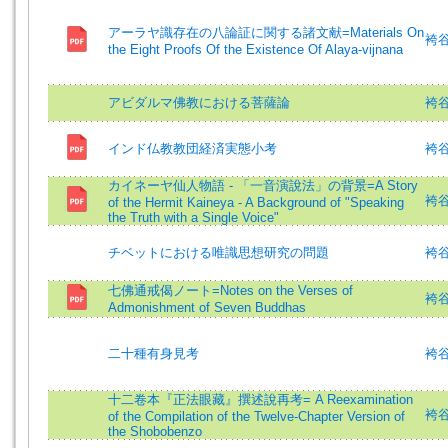
アーラヤ識存在の八論証に関する諸文献=Materials On
袴谷憲
the Eight Proofs Of the Existence Of Alaya-vijnana
アビダルマ佛教における菩薩論
袴谷憲
インド仏教教団経済実態小考
袴谷憲
カイネーヤ仙人物語 - 「一音演說法」の背景=A Story
袴谷憲
of the Hermit Kaineya - A Background of "Speaking
the Truth with a Single Voice"
チベットにおける唯識思想研究の問題
袴谷
七佛通戒偈ノート=Notes on the Verses of
袴谷憲
Admonishment of Seven Buddhas
二十種有身見考
袴谷憲
十二卷本『正法眼藏』撰述說再考= A Reexamination
袴谷憲
of the Compilation of the Twelve-Chapter Version of
the Shobobenzo