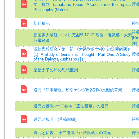
袴谷憲
学」批判=Tathata as Topos : A Criticism of the Topical
Philosophy (Notes)
新刊補記
袴谷
袴谷
新国訳大蔵経 インド撰述部 17-12 瑜伽・唯識部：大乗
(Pr
荘厳経論
注)=
源信思想研究 - 第一部:《大乘對俱舍抄》の註釋的研究
袴谷憲
(1)=A Study of Genshin's Thought - Part One: A Study
of the Daiyotaikushasho (1)
聖徳太子の和の思想批判
袴
道元『知事清規』所引ナンダ出家譚の文献的背景
袴谷憲
道元と佛教--十二卷本『正法眼藏』の道元
袴谷憲
道元と般若 (草稿前編)
袴
道元と仏教 -- 十二巻本『正法眼蔵』の道元
袴