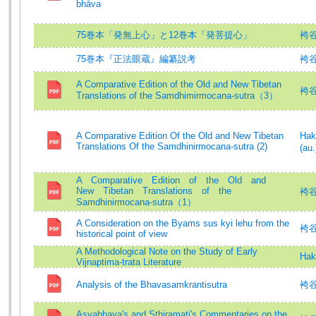
bhāva
75巻本「発無上心」と12巻本「発菩提心」
袴谷
75巻本『正法眼蔵』編纂説考
袴谷
A Comparative Edition of the Old and New Tibetan
袴谷憲
Translations of the Samdhimirmocana‐sutra（3）
A Comparative Edition Of the Old and New Tibetan
Ha
Translations Of the Samdhinirmocana‐sutra (2)
(au.
A Comparative Edition of the Old and
New Tibetan Translations of the
袴
Samdhinirmocana‐sutra（1）
A Consideration on the Byams sus kyi lehu from the
袴谷憲
historical point of view
A Methodological Note on the Study of Early
Hak
Vijnaptima-trata Literature
Analysis of the Bhavasamkrantisutra
袴谷憲
Asvabhava's and Sthiramati's Commentaries on the