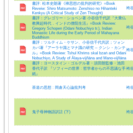
書評: 松本史朗著《禅思想の批判的研究》=Book
袴谷憲
Reveiw: Shiro Matsumoto: Zenshiso no Hihanteki
Kenkyu (A Critical Study of Zen Thought)
書評：グレゴリー・ショペン著 小谷信千代訳『大乗仏
教興起時代．インドの僧院生活』=Book Review:
袴谷憲
Gregory Schopen (Odani Nobuchiyo tr.), Indian
Monastic Life during the Early Period of Mahayana
Buddhism
書評：ツルティム・ケサン、小谷信千代共訳；ツォン
カパ著『アーラヤ識とマナ識の研究 -- クンシ・カンテ
袴谷憲
ル』=Book Review: Tshul Khrims skal bzaṅ and Odani
Nobuchiyo, A Study of Ālaya-vijñāna and Mano-vijñāna
書評：ヨースタイン・ゴルデル著・須田朗監修・池田
香代子訳 『ソフィーの世界 : 哲学者からの不思議な手
袴谷
紙』
茶道の思想 : 岡倉天心論批判考
袴谷憲
鬼子母神物語訳註 (下)
袴谷憲