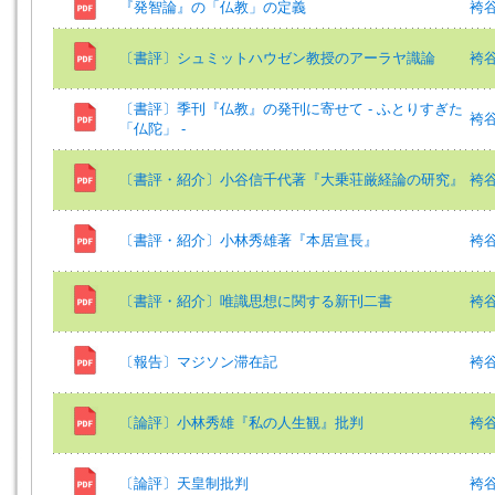
『発智論』の「仏教」の定義
袴谷
〔書評〕シュミットハウゼン教授のアーラヤ識論
袴谷
〔書評〕季刊『仏教』の発刊に寄せて ‐ ふとりすぎた
袴谷
「仏陀」 ‐
〔書評・紹介〕小谷信千代著『大乗荘厳経論の研究』
袴谷
〔書評・紹介〕小林秀雄著『本居宣長』
袴谷
〔書評・紹介〕唯識思想に関する新刊二書
袴谷
〔報告〕マジソン滞在記
袴
〔論評〕小林秀雄『私の人生観』批判
袴
〔論評〕天皇制批判
袴