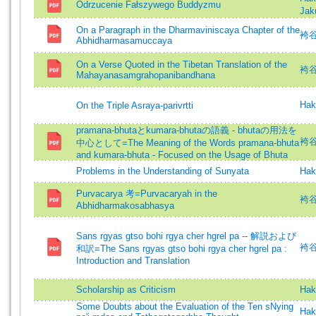
Odrzucenie Fałszywego Buddyzmu
Jak
On a Paragraph in the Dharmaviniscaya Chapter of the
袴谷憲
Abhidharmasamuccaya
On a Verse Quoted in the Tibetan Translation of the
袴谷憲
Mahayanasamgrahopanibandhana
Hak
On the Triple Asraya-parivrtti
pramana-bhutaとkumara-bhutaの語義 - bhutaの用法を
袴谷憲
中心として=The Meaning of the Words pramana-bhuta
and kumara-bhuta - Focused on the Usage of Bhuta
Problems in the Understanding of Sunyata
Hak
Purvacarya 考=Purvacaryah in the
袴谷憲
Abhidharmakosabhasya
Sans rgyas gtso bohi rgya cher hgrel pa -- 解説および
袴谷憲
和訳=The Sans rgyas gtso bohi rgya cher hgrel pa :
Introduction and Translation
Scholarship as Criticism
Hak
Some Doubts about the Evaluation of the Ten sNying
Hak