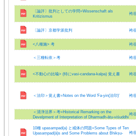
〔論評〕批判としての学問=Wissenschaft als
袴谷憲
Kritizismus
〔論評〕京都学派批判
袴
<八種施> 考
袴谷憲
＜三種転依＞考
袴
<不動心の比喩> (特にvasi-candana-kalpa) 覚え書
袴谷
＜法印＞覚え書=Notes on the Word 'Fa-yin(法印)'
袴谷憲
＜清浄法界＞考=Historical Remarking on the
袴谷
Develpment of Interpretation of Dharmadh-ātu-viśuddhi
10種 upasampad(a) と戒体の問題=Some Types of Ten
袴谷憲
Upasaṃpad(ā)s and Some Problems about Bhikṣu-