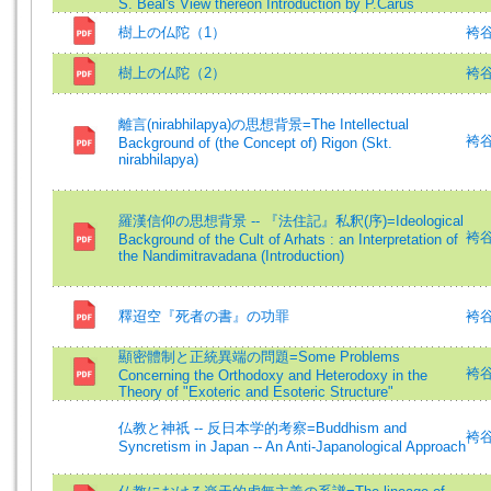
S. Beal's View thereon Introduction by P.Carus
樹上の仏陀（1）
袴谷憲
樹上の仏陀（2）
袴谷憲
離言(nirabhilapya)の思想背景=The Intellectual
袴谷憲
Background of (the Concept of) Rigon (Skt.
nirabhilapya)
羅漢信仰の思想背景 -- 『法住記』私釈(序)=Ideological
袴谷憲
Background of the Cult of Arhats : an Interpretation of
the Nandimitravadana (Introduction)
釋迢空『死者の書』の功罪
袴谷
顯密體制と正統異端の問題=Some Problems
袴谷憲
Concerning the Orthodoxy and Heterodoxy in the
Theory of "Exoteric and Esoteric Structure"
仏教と神祇 -- 反日本学的考察=Buddhism and
袴谷憲
Syncretism in Japan -- An Anti-Japanological Approach