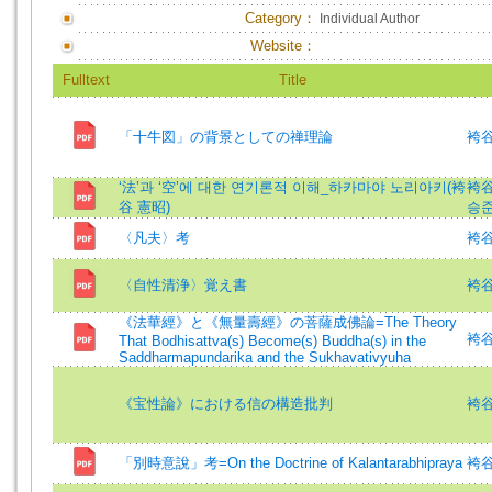
Category：
Individual Author
Website：
Fulltext
Title
「十牛図」の背景としての禅理論
袴谷
‘法’과 ‘空’에 대한 연기론적 이해_하카마야 노리아키(袴
袴谷
谷 憲昭)
승준
〈凡夫〉考
袴谷
〈自性清浄〉覚え書
袴谷憲
《法華經》と《無量壽經》の菩薩成佛論=The Theory
袴谷憲
That Bodhisattva(s) Become(s) Buddha(s) in the
Saddharmapundarika and the Sukhavativyuha
《宝性論》における信の構造批判
袴谷憲
「別時意說」考=On the Doctrine of Kalantarabhipraya
袴谷憲