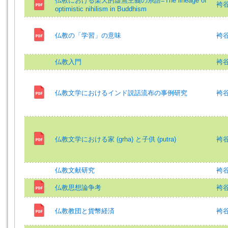
仏教における楽天的虚無主義の系譜=The lineage of
袴谷憲
optimistic nihilism in Buddhism
仏教の「学習」の意味
袴谷憲
仏教入門
袴谷憲
仏教文学におけるインド説話流布の事例研究
袴谷憲
仏教文学における家 (grha) と子供 (putra)
袴谷
仏教文献研究
袴谷憲
仏教思想論争考
袴谷
仏教教団と貨幣経済
袴谷憲