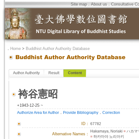
Site map
．
About us
．
Consultative C
．
Home
>
Buddhist Author Authority Database
Author Authority
Result
Content
袴谷憲昭
+1943-12-25 ~
．
．
Authorize Area for Author
Provide Bibliography
Correction
ID
：
67782
Hakamaya, Noriaki
=
ハカマ
Alternative Names：
=
하카마야 노리아키