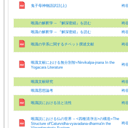
鬼子母神物語訳註(上)
袴谷憲
唯識の解釈学 -- 『解深密経』を読む
袴谷
唯識の解釈学 -- 『解深密経』を読む
袴
唯識の学系に関するチベット撰述文献
袴
唯識文献における無分別智=Nirvikalpa-jnana In the
袴谷憲
Yogacara Literature
唯識文献研究
袴谷憲
唯識思想論考
袴谷憲
唯識説における法と法性
袴
唯識説における仏の世界 -- <四種清浄法>の構造=The
袴谷憲
Structure of'Caturvidha-vyavadana-dharma'in the
Vijnaptimatrata System