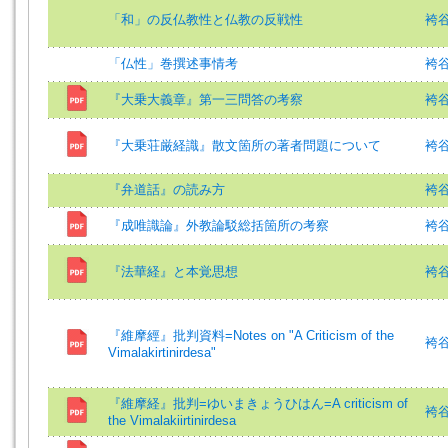
「和」の反仏教性と仏教の反戦性
袴谷
「仏性」巻撰述事情考
袴谷
『大乗大義章』第一三問答の考察
袴谷憲
『大乗荘厳経識』散文箇所の著者問題について
袴
『弁道話』の読み方
袴谷
『成唯識論』外教論駁総括箇所の考察
袴谷
『法華経』と本覚思想
袴
『維摩經』批判資料=Notes on "A Criticism of the
袴谷憲
Vimalakirtinirdesa"
『維摩経』批判=ゆいまきょうひはん=A criticism of
袴谷憲
the Vimalakiirtinirdesa