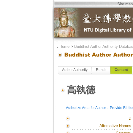
Site map
．
Home
>
Buddhist Author Authority Databa
Author Authority
Result
Content
高執德
．
Authorize Area for Author
Provide Bibli
ID
Alternative Names