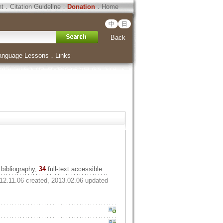
ht
．
Citation Guideline
．
Donation
．
Home
中
日
Back
anguage Lessons
．
Links
bibliography,
34
full-text accessible.
12.11.06 created, 2013.02.06 updated