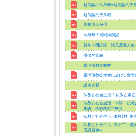
起信論の仏身観=起信論的佛
起信論的佛身觀
高執德氏來信
高雄州下巡回講演記
賀年卡附詞錄：諸天及世人無
僧伽的意義
臺灣佛教之觀察
臺灣佛教徒大會に於ける會員
讀者之聲
仏教と社会生活 2 仏教と家庭
仏教と社会生活 本講 仏教
本講 佛教的厭世態度
仏教と社会生活=佛教與社會
仏教と社会生活─第十二回講習
回講習會─