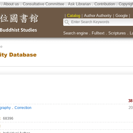
．
About us
．
Consultative Committee
．
Ask Librarian
．
Contribution
．
Copyrig
｜
Catalog
｜
Author Authority
｜
Google
｜
Search engine
．
Fulltext
．
Scriptures
．
L
se
38
．
20
ography
Correction
：
68396
：