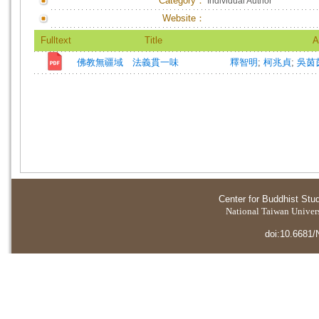
Category：
Individual Author
Website：
Fulltext
Title
A
佛教無疆域 法義貫一味
釋智明
;
柯兆貞
;
吳茵
Center for Buddhist Stu
National Taiwan Universi
doi:10.6681