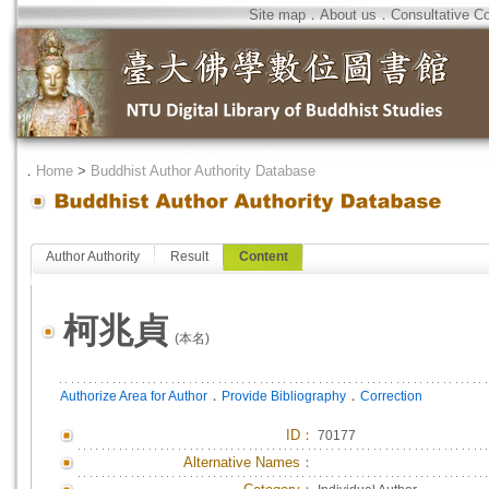
Site map
．
About us
．
Consultative C
．
Home
>
Buddhist Author Authority Database
Author Authority
Result
Content
柯兆貞
(本名)
．
．
Authorize Area for Author
Provide Bibliography
Correction
ID
：
70177
Alternative Names：