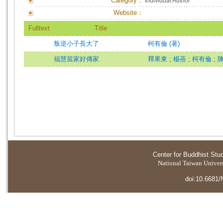
Category：
Individual Author
Website：
Fulltext
Title
叛逆小子長大了
柯有倫 (著)
福慧當家好傳家
釋果東
;
楊蓓
;
柯有倫
;
Center for Buddhist Stu
National Taiwan Universi
doi:10.6681