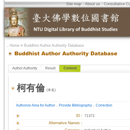
Site map
．
About us
．
Consultative C
．
Home
>
Buddhist Author Authority Database
Author Authority
Result
Content
柯有倫
(本名)
．
．
Authorize Area for Author
Provide Bibliography
Correction
ID
：
71372
Alternative Names：