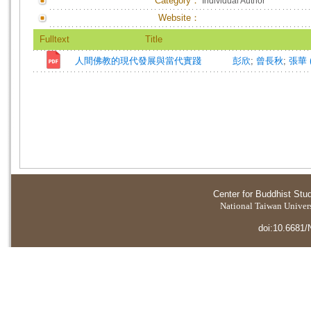
Category：
Individual Author
Website：
Fulltext
Title
人間佛教的現代發展與當代實踐
彭欣
;
曾長秋
;
張華 (
Center for Buddhist Stu
National Taiwan Universi
doi:10.6681