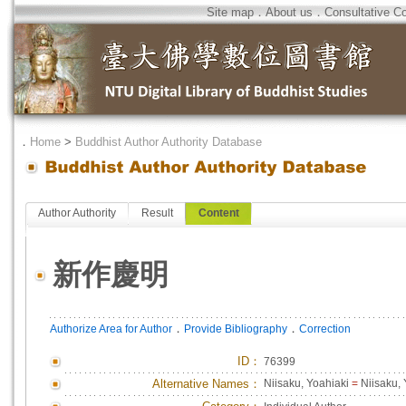
Site map
．
About us
．
Consultative C
．
Home
>
Buddhist Author Authority Database
Author Authority
Result
Content
新作慶明
．
．
Authorize Area for Author
Provide Bibliography
Correction
ID
：
76399
Alternative Names：
Niisaku, Yoahiaki
=
Niisaku, 