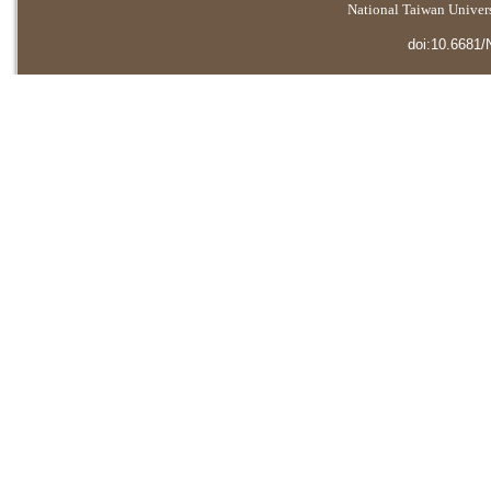
National Taiwan Universi
doi:10.6681