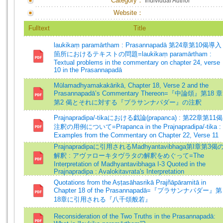
Category：
Individual Author
Website：
Fulltext
Title
laukikaṃ paramārtham : Prasannapadā 第24章第10偈導入
箇所におけるテキストの問題=laukikaṃ paramārtham :
Textual problems in the commentary on chapter 24, verse
10 in the Prasannapadā
Mūlamadhyamakakārikā, Chapter 18, Verse 2 and the
Prasannapadā’s Commentary Thereon=『中論頌』第18 章
第2 偈とそれに対する『プラサンナパダー』の注釈
Prajnapradipa/-tikaにおける戯論(prapanca) : 第22章第11偈
注釈の用例について=Prapanca in the Prajnapradipa/-tika :
Examples from the Commentary on Chapter 22, Verse 11
Prajnapradipaに引用されるMadhyantavibhaga第I章第3偈
解釈 : アヴァローキタヴラタの解釈をめぐって=The
Interpretation of Madhyantavibhaga I-3 Quoted in the
Prajnapradipa : Avalokitavrata's Interpretation
Quotations from the Aṣṭasāhasrikā Prajñāpāramitā in
Chapter 18 of the Prasannapadā=『プラサンナパダー』第
18章に引用される『八千頌般若』
Reconsideration of the Two Truths in the Prasannapadā: