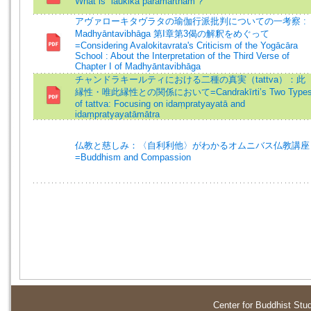
What is “laukika paramārtham”?
アヴァローキタヴラタの瑜伽行派批判についての一考察 :
Madhyāntavibhāga 第I章第3偈の解釈をめぐって
=Considering Avalokitavrata's Criticism of the Yogācāra
School : About the Interpretation of the Third Verse of
Chapter I of Madhyāntavibhāga
チャンドラキールティにおける二種の真実（tattva）：此
縁性・唯此縁性との関係において=Candrakīrti’s Two Type
of tattva: Focusing on idaṃpratyayatā and
idaṃpratyayatāmātra
仏教と慈しみ：〈自利利他〉がわかるオムニバス仏教講座
=Buddhism and Compassion
Center for Buddhist Stu