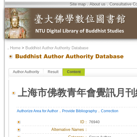
Site map
．
About us
．
Consultative C
．
Home
>
Buddhist Author Authority Database
Author Authority
Result
Content
上海市佛教青年會覺訊月刊
．
．
Authorize Area for Author
Provide Bibliography
Correction
ID
：
76940
Alternative Names：