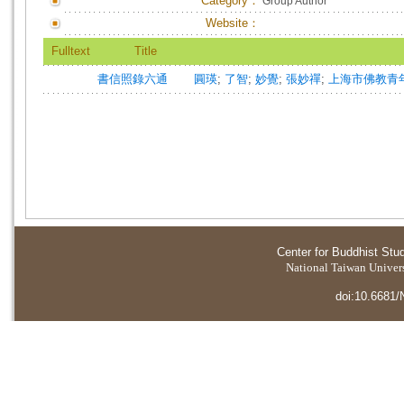
Category：
Group Author
Website：
Fulltext
Title
書信照錄六通
圓瑛
;
了智
;
妙覺
;
張妙禪
;
上海市佛教青
Center for Buddhist Stu
National Taiwan Universi
doi:10.6681