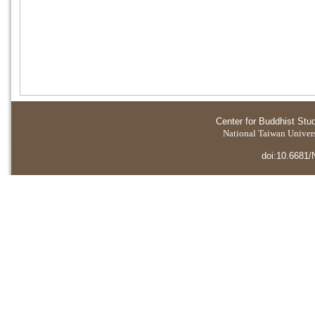
Center for Buddhist Stu
National Taiwan Universi
doi:10.6681