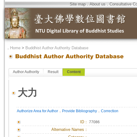
Site map
．
About us
．
Consultative C
．
Home
>
Buddhist Author Authority Database
Author Authority
Result
Content
大力
．
．
Authorize Area for Author
Provide Bibliography
Correction
ID
：
77086
Alternative Names：