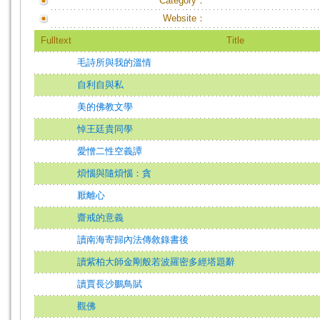
Category：
Website：
Fulltext
Title
毛詩所與我的溫情
自利自與私
美的佛教文學
悼王廷貴同學
愛憎二性空義譚
煩惱與隨煩惱：貪
厭離心
齋戒的意義
讀南海寄歸內法傳敘錄書後
讀紫柏大師金剛般若波羅密多經塔題辭
讀賈長沙鵬鳥賦
觀佛