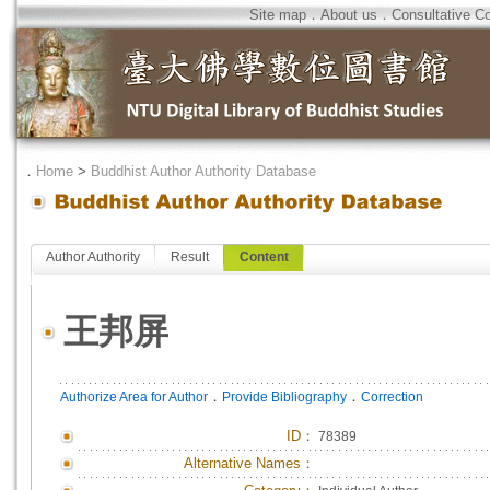
Site map
．
About us
．
Consultative C
．
Home
>
Buddhist Author Authority Database
Author Authority
Result
Content
王邦屏
．
．
Authorize Area for Author
Provide Bibliography
Correction
ID
：
78389
Alternative Names：