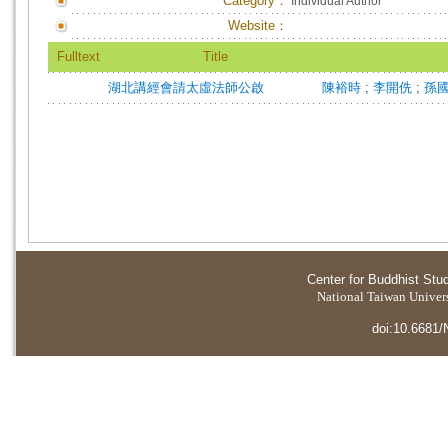
Category：
Individual Author
Website：
Fulltext
Title
湖北講經會請太虛法師公啟
陳裕時
;
李開侁
;
孫
Center for Buddhist Stu
National Taiwan Universi
doi:10.6681