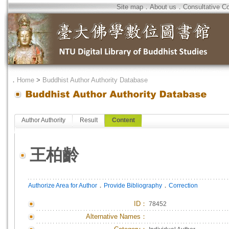
Site map
．
About us
．
Consultative C
．
Home
>
Buddhist Author Authority Database
Author Authority
Result
Content
王柏齡
．
．
Authorize Area for Author
Provide Bibliography
Correction
ID
：
78452
Alternative Names：