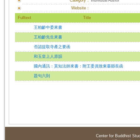
Category：
Individual Author
Website：
Fulltext
Title
王柏齡中委來書
王柏齡先生來書
否認提取寺產之要函
和玉皇上人原韻
國內通訊：莫知法師來書：附王委員致東臺縣長函
題句六則
Center for Buddhist Stu