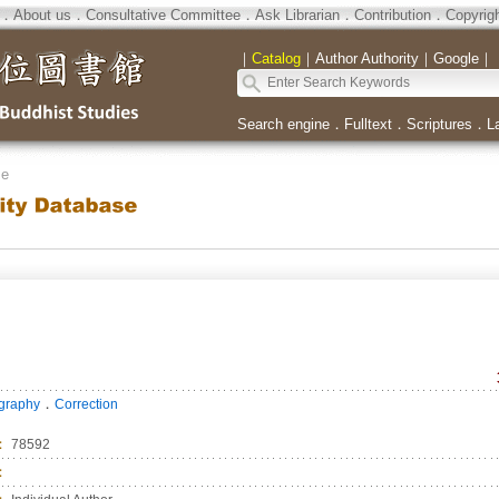
．
About us
．
Consultative Committee
．
Ask Librarian
．
Contribution
．
Copyrig
｜
Catalog
｜
Author Authority
｜
Google
｜
Search engine
．
Fulltext
．
Scriptures
．
L
se
．
ography
Correction
：
78592
：