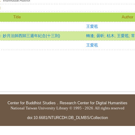
：
Individual Author
：
Title
Author
王愛苞
：妙月法師西歸三週年紀念(十三則)
轉逢
;
曇昕
;
枯木
;
王愛苞
;
常
王愛苞
Center for Buddhist Studies
．
Research Center for Digital Humanities
National Taiwan University Library © 1995 - 2026. All rights reserved
doi:10.6681/NTURCDH.DB_DLMBS/Collection