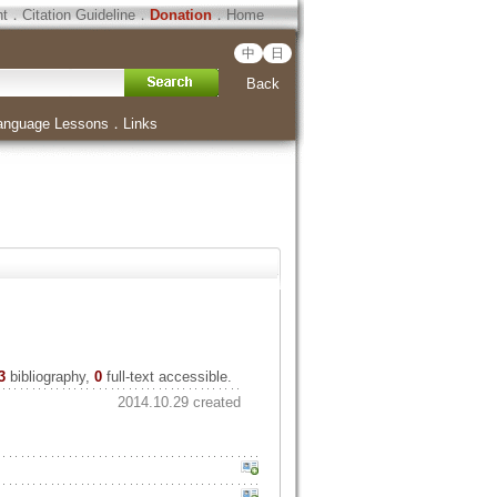
ht
．
Citation Guideline
．
Donation
．
Home
中
日
Back
anguage Lessons
．
Links
3
bibliography,
0
full-text accessible.
2014.10.29 created