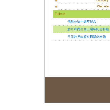
Category
Website
Fulltext
佛教公論十週年紀念
妙月和尚生西三週年紀念特載
常凱吟兄南渡有日賦此奉贈