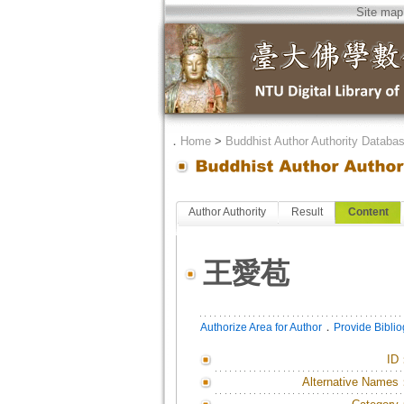
Site map
．
Home
>
Buddhist Author Authority Databa
Author Authority
Result
Content
王愛苞
．
Authorize Area for Author
Provide Bibli
ID
Alternative Names