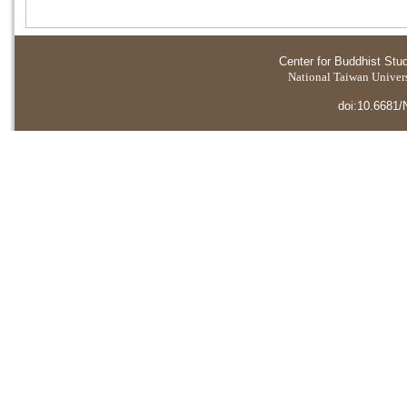
Center for Buddhist Stu
National Taiwan Universi
doi:10.6681