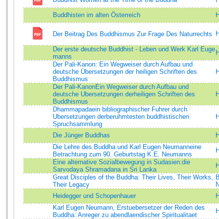
Buddhisten im alten Österreich
H
H
Der Beitrag Des Buddhismus Zur Frage Des Naturrechts
Der erste deutsche Buddhist - Leben und Werk Karl Euge
H
manns
Der Pali-Kanon: Ein Wegweiser durch Aufbau und
deutsche Übersetzungen der heiligen Schriften des
H
Buddhismus
Der Pali-KanonEin Wegweiser durch Aufbau und
deutsche Ubersetzungen derheiligen Schriften des
H
Buddhismus
Dhammapadaein bibliographischer Fuhrer durch
Ubersetzungen derberuhmtesten buddhistischen
H
Spruchsammlung
Die Jünger Buddhas
H
Die Lehre des Buddha und Karl Eugen Neumanneine
H
Betrachtung zum 90. Geburtstag K.E. Neumanns
Eine alternative Sozialbewegung in Sudasien:die
H
Sarvodaya Shramadana in Sri Lanka
Great Disciples of the Buddha: Their Lives, Their Works,
B
Their Legacy
N
Heidegger und Schopenhauer
H
Karl Eugen Neumann, Erstuebersetzer der Reden des
H
Buddha: Anreger zu abendlaendischer Spiritualitaet