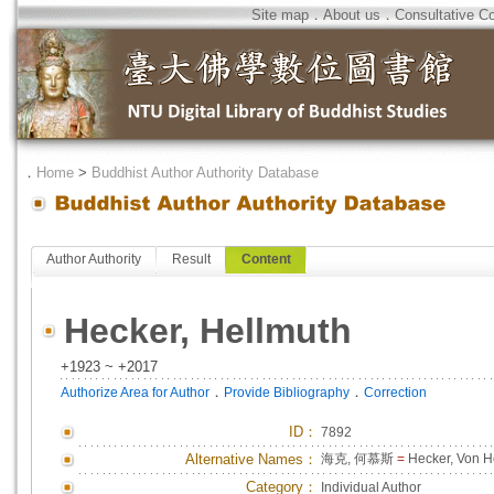
Site map
．
About us
．
Consultative C
．
Home
>
Buddhist Author Authority Database
Author Authority
Result
Content
Hecker, Hellmuth
+1923 ~ +2017
．
．
Authorize Area for Author
Provide Bibliography
Correction
ID
：
7892
Alternative Names：
海克, 何慕斯
=
Hecker, Von H
Category：
Individual Author