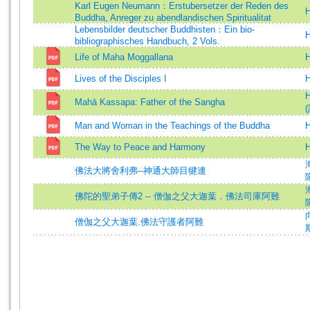
Karl Eugen Neumann：Erstubersetzer der Reden des
H
Buddha, Anreger zu abendlandischen Spiritualitat
Lebensbilder deutscher Buddhisten：Ein bio-
H
bibliographisches Handbuch, 2 Vols.
Life of Maha Moggallana
H
Lives of the Disciples I
H
H
Mahā Kassapa: Father of the Sangha
(
Man and Woman in the Teachings of the Buddha
H
The Way to Peace and Harmony
H
佛法大將舍利弗--神通大師目犍連
佛陀的聖弟子傳2 -- 僧伽之父大迦葉．佛法司庫阿難
僧伽之父大迦葉.佛法守護者阿難
斯