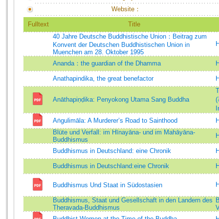
Website：
Fulltext
Title
40 Jahre Deutsche Buddhistische Union：Beitrag zum
H
Konvent der Deutschen Buddhistischen Union in
Muenchen am 28. Oktober 1995
Ananda：the guardian of the Dhamma
H
Anathapindika, the great benefactor
H
T
Anāthapiṇḍika: Penyokong Utama Sang Buddha
(
I
Aṅgulimāla: A Murderer’s Road to Sainthood
H
Blüte und Verfall: im Hīnayāna- und im Mahāyāna-
H
Buddhismus
Buddhismus in Deutschland: eine Chronik
H
Buddhismus in Deutschland:eine Chronik
H
H
Buddhismus Und Staat in Südostasien
Buddhismus, Staat und Gesellschaft in den Landern des
B
Theravada-Buddhismus
Buddhist Women at the Time of the Buddha
H