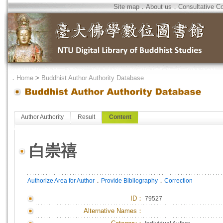
Site map
．
About us
．
Consultative C
．
Home
>
Buddhist Author Authority Database
Author Authority
Result
Content
白崇禧
．
．
Authorize Area for Author
Provide Bibliography
Correction
ID
：
79527
Alternative Names：