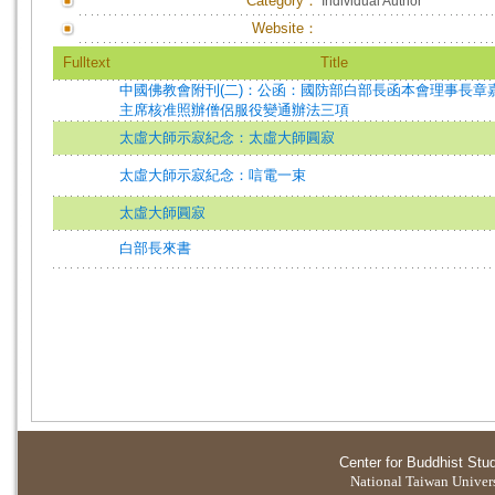
Category：
Individual Author
Website：
Fulltext
Title
中國佛教會附刊(二)：公函：國防部白部長函本會理事長章
主席核准照辦僧侶服役變通辦法三項
太虛大師示寂紀念：太虛大師圓寂
太虛大師示寂紀念：唁電一束
太虛大師圓寂
白部長來書
Center for Buddhist Stu
National Taiwan Universi