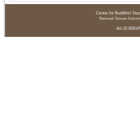
Center for Buddhist Stu
National Taiwan Universi
doi:10.6681