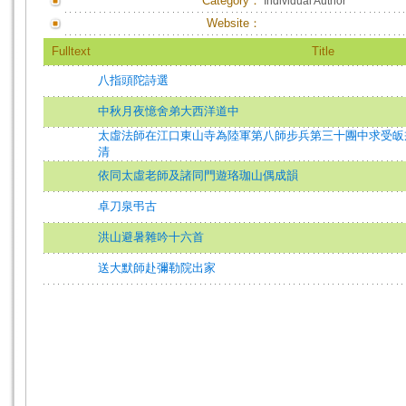
Category：
Individual Author
Website：
Fulltext
Title
八指頭陀詩選
中秋月夜憶舍弟大西洋道中
太虛法師在江口東山寺為陸軍第八師步兵第三十團中求受皈
清
依同太虛老師及諸同門遊珞珈山偶成韻
卓刀泉弔古
洪山避暑雜吟十六首
送大默師赴彌勒院出家