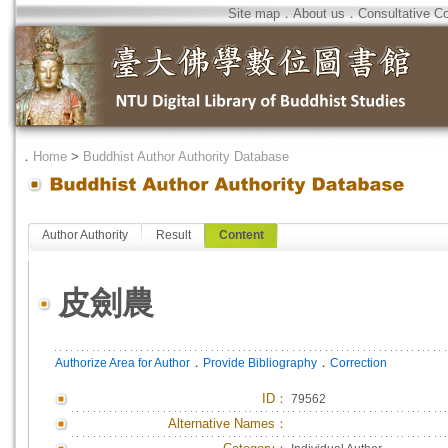
Site map
．
About us
．
Consultative C
．
Home
>
Buddhist Author Authority Database
Author Authority
Result
Content
皮劍農
．
．
Authorize Area for Author
Provide Bibliography
Correction
ID
：
79562
Alternative Names：