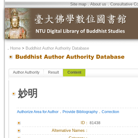
Site map
．
About us
．
Consultative C
．
Home
>
Buddhist Author Authority Database
Author Authority
Result
Content
妙明
．
．
Authorize Area for Author
Provide Bibliography
Correction
ID
：
81438
Alternative Names：