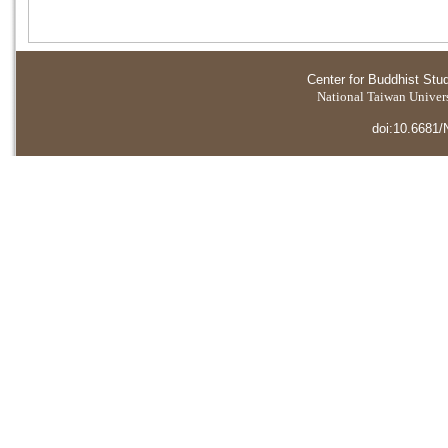
Center for Buddhist Stu
National Taiwan Universi
doi:10.6681