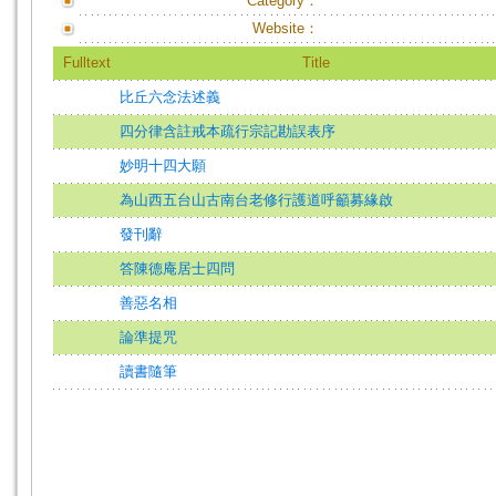
Category：
Website：
Fulltext
Title
比丘六念法述義
四分律含註戒本疏行宗記勘誤表序
妙明十四大願
為山西五台山古南台老修行護道呼籲募緣啟
發刊辭
答陳德庵居士四問
善惡名相
論準提咒
讀書隨筆