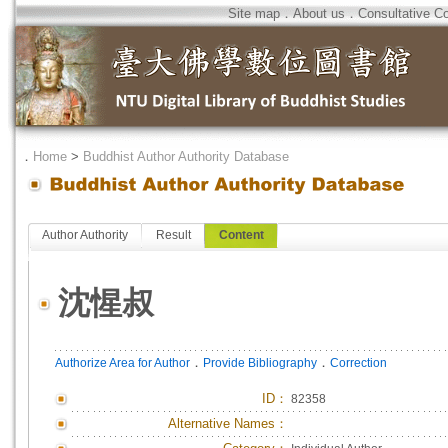
Site map
．
About us
．
Consultative C
．
Home
>
Buddhist Author Authority Database
Author Authority
Result
Content
沈惺叔
．
．
Authorize Area for Author
Provide Bibliography
Correction
ID
：
82358
Alternative Names：