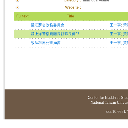
Category：
Individual Author
Website：
Fulltext
Title
呈江蘇省政務委員會
王一亭
;
黃
函上海警察廳廳長縣縣長吳邵
王一亭
;
黃
致法租界公董局書
王一亭
;
黃
Center for Buddhist Stu
National Taiwan Universi
doi:10.6681