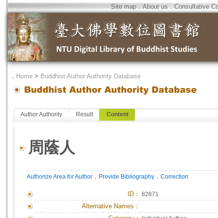
Site map
．
About us
．
Consultative C
．
Home
>
Buddhist Author Authority Database
Author Authority
Result
Content
周蔭人
．
．
Authorize Area for Author
Provide Bibliography
Correction
ID
：
82871
Alternative Names：