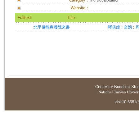
Category：
Individual Author
Website：
Fulltext
Title
北平佛教療養院來書
釋倓虛
;
全朗
;
Center for Buddhist Stu
National Taiwan Universi
doi:10.6681