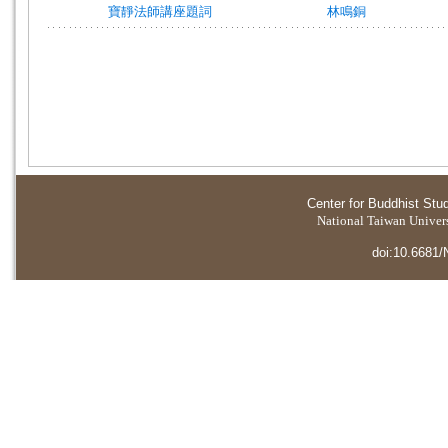
寶靜法師講座題詞
林鳴銅
Center for Buddhist Stu
National Taiwan Universi
doi:10.6681