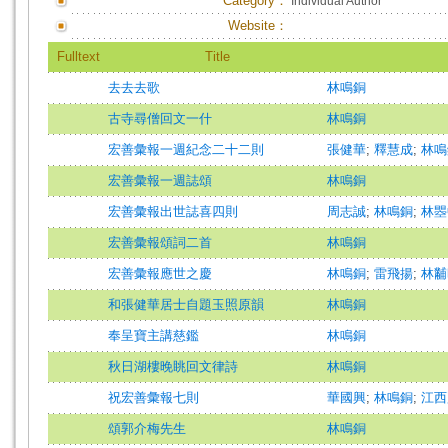
Category：
Individual Author
Website：
Fulltext
Title
去去去歌
林鳴銅
古寺尋僧回文一什
林鳴銅
宏善彙報一週紀念二十二則
張健華
;
釋慧成
;
林鳴
宏善彙報一週誌頌
林鳴銅
宏善彙報出世誌喜四則
周志誠
;
林鳴銅
;
林瞾
宏善彙報頌詞二首
林鳴銅
宏善彙報應世之慶
林鳴銅
;
雷飛揚
;
林黼
和張健華居士自題玉照原韻
林鳴銅
奉呈寶主講慈鑑
林鳴銅
秋日湖樓晚眺回文律詩
林鳴銅
祝宏善彙報七則
華國興
;
林鳴銅
;
江西
頌郭介梅先生
林鳴銅