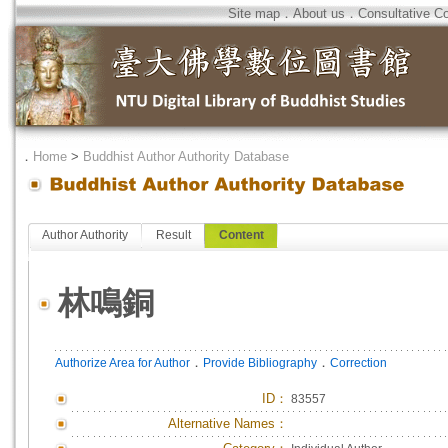
Site map
．
About us
．
Consultative C
．
Home
>
Buddhist Author Authority Database
Author Authority
Result
Content
林鳴銅
．
．
Authorize Area for Author
Provide Bibliography
Correction
ID
：
83557
Alternative Names：