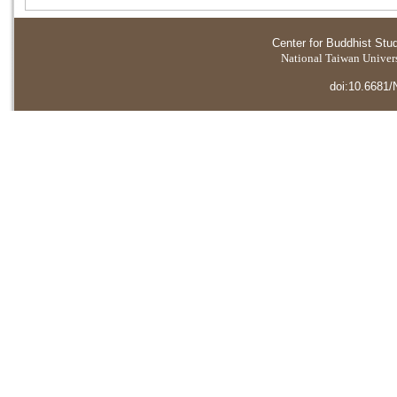
Center for Buddhist Stu
National Taiwan Universi
doi:10.6681