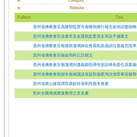
Category：
Website：
Fulltext
Title
貴州省佛教會呈為陳明監督寺廟條例應行補充各情請鑒核轉
貴州省佛教會呈送會章及改選執監委員名單請予備案文
貴州省佛教會呈報挽留澈濁師在會襄助及函請往遵義充指導
貴州省佛教會呈報啟用鈐記日期文
貴州省佛教會呈報澈濁到遵義縣指導情形請將前委任原案撤
貴州省佛教會致謝本會維護該省提取廟產淘汰僧眾事並擬籌
貴州省東山棲霞禪院廣妙持省和尚致本會書
對於全國傳戒應速整理之意見書