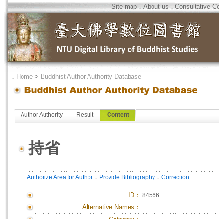
Site map
．
About us
．
Consultative C
．
Home
>
Buddhist Author Authority Database
Author Authority
Result
Content
持省
．
．
Authorize Area for Author
Provide Bibliography
Correction
ID
：
84566
Alternative Names：