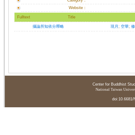
Category：
Website：
Fulltext
Title
攝論所知依分釋略
現月
;
空華
;
修
Center for Buddhist Stu
National Taiwan Universi
doi:10.6681