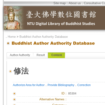
Site map
．
About us
．
Consultative C
．
Home
>
Buddhist Author Authority Database
Author Authority
Result
Content
修法
．
．
Authorize Area for Author
Provide Bibliography
Correction
ID
：
85304
Alternative Names：