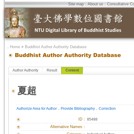
Site map
．
About us
．
Consultative C
．
Home
>
Buddhist Author Authority Database
Author Authority
Result
Content
夏超
．
．
Authorize Area for Author
Provide Bibliography
Correction
ID
：
85488
Alternative Names：