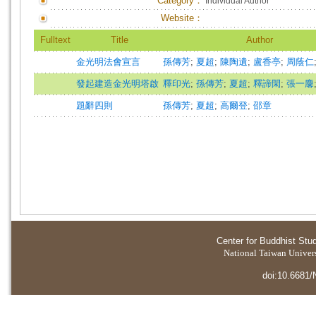
Category：
Individual Author
Website：
Fulltext
Title
Author
金光明法會宣言
孫傳芳
;
夏超
;
陳陶遺
;
盧香亭
;
周蔭仁
發起建造金光明塔啟
釋印光
;
孫傳芳
;
夏超
;
釋諦閑
;
張一麐
題辭四則
孫傳芳
;
夏超
;
高爾登
;
邵章
Center for Buddhist Stu
National Taiwan Universi
doi:10.6681