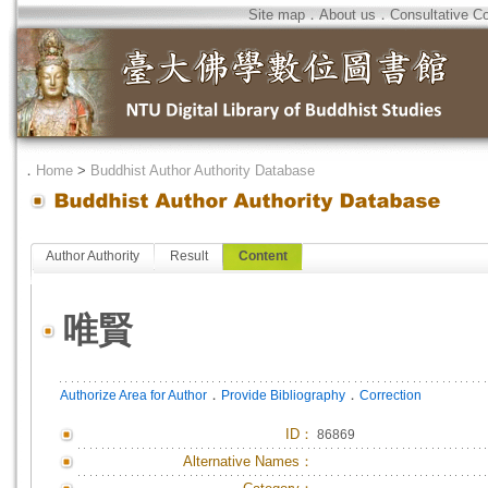
Site map
．
About us
．
Consultative C
．
Home
>
Buddhist Author Authority Database
Author Authority
Result
Content
唯賢
．
．
Authorize Area for Author
Provide Bibliography
Correction
ID
：
86869
Alternative Names：