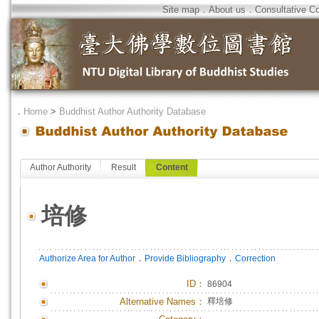
Site map
．
About us
．
Consultative C
．
Home
>
Buddhist Author Authority Database
Author Authority
Result
Content
培修
．
．
Authorize Area for Author
Provide Bibliography
Correction
ID
：
86904
Alternative Names：
釋培修