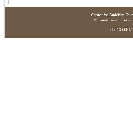
Center for Buddhist Stu
National Taiwan Universi
doi:10.6681