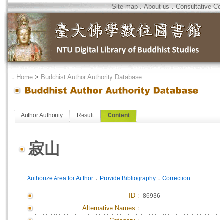
Site map
．
About us
．
Consultative C
．
Home
>
Buddhist Author Authority Database
Author Authority
Result
Content
寂山
．
．
Authorize Area for Author
Provide Bibliography
Correction
ID
：
86936
Alternative Names：