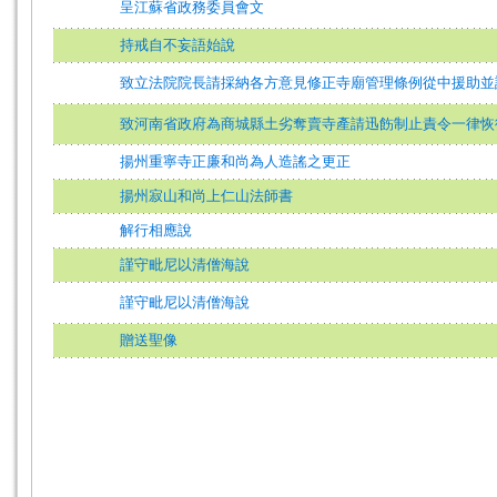
呈江蘇省政務委員會文
持戒自不妄語始說
致立法院院長請採納各方意見修正寺廟管理條例從中援助並
致河南省政府為商城縣土劣奪賣寺產請迅飭制止責令一律恢
揚州重寧寺正廉和尚為人造謠之更正
揚州寂山和尚上仁山法師書
解行相應說
謹守毗尼以清僧海說
謹守毗尼以清僧海說
贈送聖像