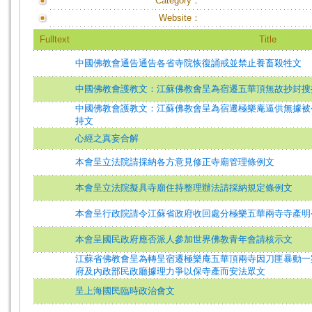
Category：
Website：
Fulltext
Title
中國佛教會通告通告各省寺院恢復誦戒並禁止養畜殺牲文
中國佛教會護教文：江蘇佛教會呈為宿遷五華頂無故抄封搜
中國佛教會護教文：江蘇佛教會呈為宿遷極樂庵逼供無據被
持文
心經之真妄合解
本會呈立法院請採納各方意見修正寺廟管理條例文
本會呈立法院擬具寺廟住持整理辦法請採納規定條例文
本會呈行政院請令江蘇省政府收回處分極樂五華兩寺寺產明
本會呈國民政府應否派人參加世界佛教青年會請核示文
江蘇省佛教會呈為轉呈宿遷極樂庵五華頂兩寺因刀匪暴動一
府及內政部民政廳據理力爭以保寺產而安法眾文
呈上海國民臨時政治會文