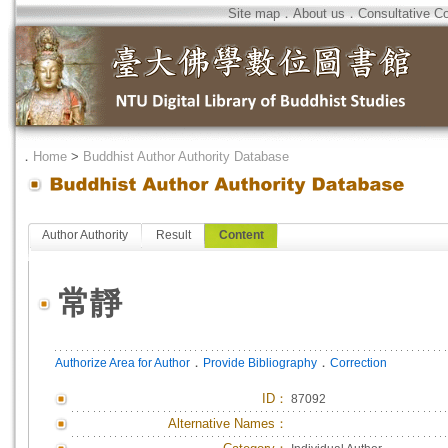
Site map
．
About us
．
Consultative C
．
Home
>
Buddhist Author Authority Database
Author Authority
Result
Content
常靜
．
．
Authorize Area for Author
Provide Bibliography
Correction
ID
：
87092
Alternative Names：