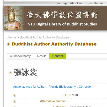
Site map
．
About us
．
Consultative C
．
Home
>
Buddhist Author Authority Database
Author Authority
Result
Content
張詠裳
．
．
Authorize Area for Author
Provide Bibliography
Correction
ID
：
87428
Alternative Names：