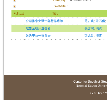
Category：
Individual Author
Website：
Fulltext
Title
介紹推拿女醫士郭慧修應診
范古農
;
朱石僧
;
敬告至杭州進香者
張詠裳
;
演實
敬告至杭州進香者
張詠裳
;
演實
Center for Buddhist Stu
National Taiwan Universi
doi:10.6681