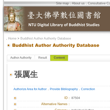
Site map
．
About us
．
Consultative C
．
Home
>
Buddhist Author Authority Database
Author Authority
Result
Content
張厲生
．
．
Authorize Area for Author
Provide Bibliography
Correction
ID
：
87504
Alternative Names：