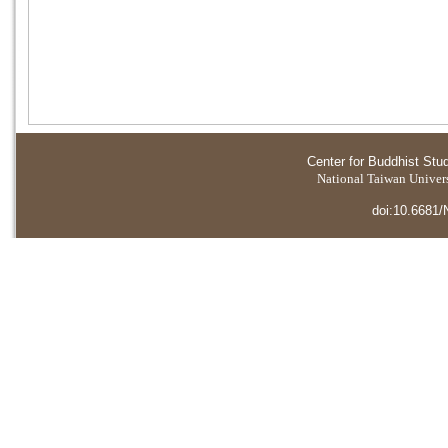
Center for Buddhist Stu
National Taiwan Universi
doi:10.6681