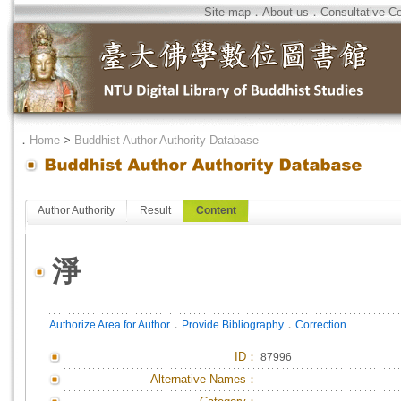
Site map
．
About us
．
Consultative C
．
Home
>
Buddhist Author Authority Database
Author Authority
Result
Content
淨
．
．
Authorize Area for Author
Provide Bibliography
Correction
ID
：
87996
Alternative Names：