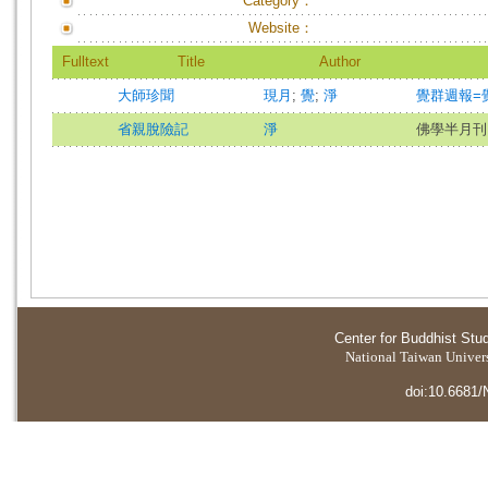
Category：
Website：
Fulltext
Title
Author
大師珍聞
現月
;
覺
;
淨
覺群週報=覺羣
省親脫險記
淨
佛學半月刊
Center for Buddhist Stu
National Taiwan Universi
doi:10.6681