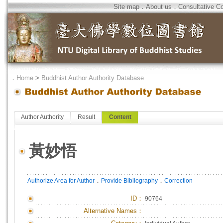
Site map
．
About us
．
Consultative C
．
Home
>
Buddhist Author Authority Database
Author Authority
Result
Content
黃妙悟
．
．
Authorize Area for Author
Provide Bibliography
Correction
ID
：
90764
Alternative Names：