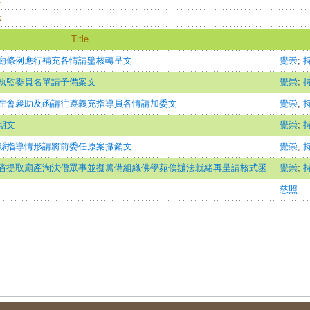
：
：
Title
廟條例應行補充各情請鑒核轉呈文
覺崇
;
執監委員名單請予備案文
覺崇
;
在會襄助及函請往遵義充指導員各情請加委文
覺崇
;
期文
覺崇
;
縣指導情形請將前委任原案撤銷文
覺崇
;
省提取廟產淘汰僧眾事並擬籌備組織佛學苑俟辦法就緒再呈請核式函
覺崇
;
慈照