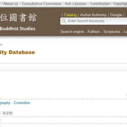
．
About us
．
Consultative Committee
．
Ask Librarian
．
Contribution
．
Copyrig
｜
Catalog
｜
Author Authority
｜
Google
｜
Search engine
．
Fulltext
．
Scriptures
．
L
se
．
ography
Correction
：
91150
：