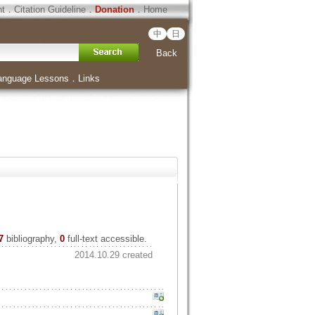
ht
．
Citation Guideline
．
Donation
．
Home
中
日
Back
anguage Lessons
．
Links
7
bibliography,
0
full-text accessible.
2014.10.29 created