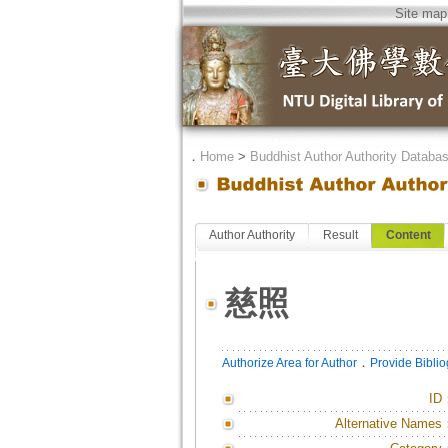
Site map
．
Home
>
Buddhist Author Authority Databa
Author Authority
Result
Content
慈照
．
Authorize Area for Author
Provide Bibli
ID
Alternative Names