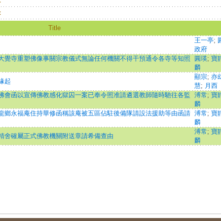
：
：
Title
王一亭
;
政府
大覺寺重塑佛像事關宗教儀式無論任何機關不得干預通令各寺等知照
圓瑛
;
寶
麟
顯宗
;
亦
緣起
慧
;
月西
佛會函以宣傳佛教感化獄囚一案已奉令照准請遴選教師隨時馳往各監
溥常
;
寶
麟
龍鄉永福庵住持華修函稱該庵被五區佔駐後備隊請設法援助等由函請
溥常
;
寶
麟
溥常
;
寶
精舍確屬正式佛教機關附送章請希備查由
麟