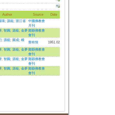
Author
Source
Date
圓瑛
;
源巃
;
浙江省
中國佛教會
月刊
靜
;
智圓
;
源巃
;
金夢
鄞縣佛教會
會刊
幻
;
源巃
;
圓成
;
根
覺有情
1951.02
靜
;
智圓
;
源巃
;
金夢
鄞縣佛教會
會刊
靜
;
智圓
;
源巃
;
金夢
鄞縣佛教會
會刊
靜
;
智圓
;
源巃
;
金夢
鄞縣佛教會
會刊