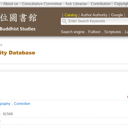
．
About us
．
Consultative Committee
．
Ask Librarian
．
Contribution
．
Copyrig
｜
Catalog
｜
Author Authority
｜
Google
｜
Search engine
．
Fulltext
．
Scriptures
．
L
se
．
ography
Correction
：
91568
：