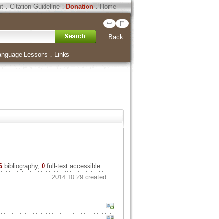
ht
．
Citation Guideline
．
Donation
．
Home
中
日
Back
anguage Lessons
．
Links
6
bibliography,
0
full-text accessible.
2014.10.29 created