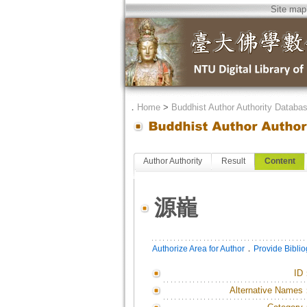
Site map
．
Home
>
Buddhist Author Authority Databa
Author Authority
Result
Content
源巃
．
Authorize Area for Author
Provide Bibli
ID
Alternative Names