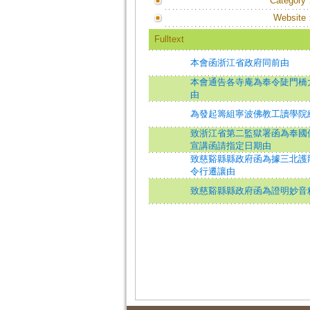
Category
Website
Fulltext
本會函浙江省政府同前由
本會通告各寺庵為奉令陡門橋
由
為發起籌組寧波佛教工讀學院
致浙江省第二監獄署函為奉國
宣講函請指定日期由
致慈谿縣縣政府函為據三北護
令行遷讓由
致慈谿縣縣政府函為證明妙音