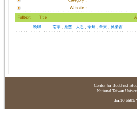
Category：
Website：
Fulltext
Title
A
輓聯
南亭
;
應慈
;
大忍
;
葦舟
;
葦乘
;
吳榮吉
Center for Buddhist Stu
National Taiwan Universi
doi:10.6681