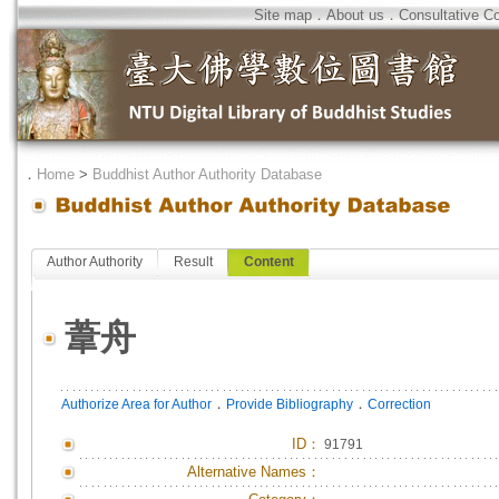
Site map
．
About us
．
Consultative C
．
Home
>
Buddhist Author Authority Database
Author Authority
Result
Content
葦舟
．
．
Authorize Area for Author
Provide Bibliography
Correction
ID
：
91791
Alternative Names：