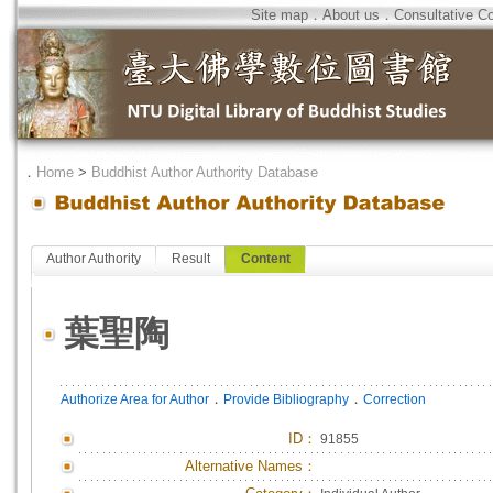
Site map
．
About us
．
Consultative C
．
Home
>
Buddhist Author Authority Database
Author Authority
Result
Content
葉聖陶
．
．
Authorize Area for Author
Provide Bibliography
Correction
ID
：
91855
Alternative Names：