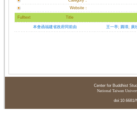
Category：
Website：
Fulltext
Title
本會函福建省政府同前由
王一亭
;
圓瑛
;
廣
Center for Buddhist Stu
National Taiwan Universi
doi:10.6681