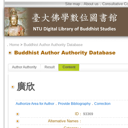
Site map
．
About us
．
Consultative C
．
Home
>
Buddhist Author Authority Database
Author Authority
Result
Content
廣欣
．
．
Authorize Area for Author
Provide Bibliography
Correction
ID
：
93369
Alternative Names：