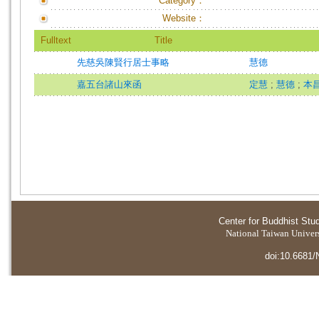
Category：
Website：
Fulltext
Title
先慈吳陳賢行居士事略
慧德
嘉五台諸山來函
定慧
;
慧德
;
本
Center for Buddhist Stu
National Taiwan Universi
doi:10.6681