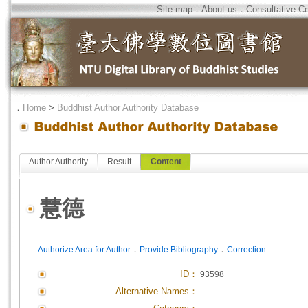
Site map
．
About us
．
Consultative C
．
Home
>
Buddhist Author Authority Database
Author Authority
Result
Content
慧德
．
．
Authorize Area for Author
Provide Bibliography
Correction
ID
：
93598
Alternative Names：