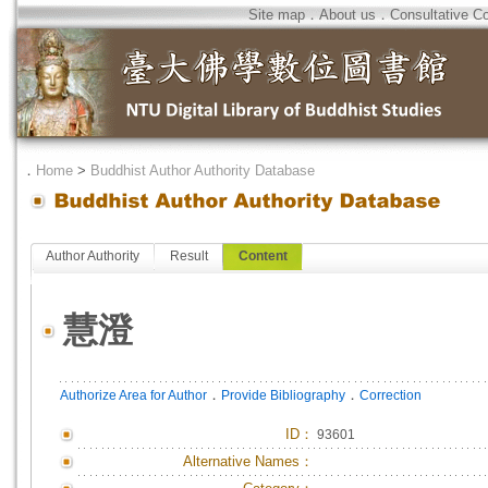
Site map
．
About us
．
Consultative C
．
Home
>
Buddhist Author Authority Database
Author Authority
Result
Content
慧澄
．
．
Authorize Area for Author
Provide Bibliography
Correction
ID
：
93601
Alternative Names：