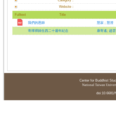
Category：
Website：
Fulltext
Title
我們的恩師
慧寂
;
慧澄
寄禪禪師生西二十週年紀念
康寄遙
;
趙雲
Center for Buddhist Stu
National Taiwan Universi
doi:10.6681